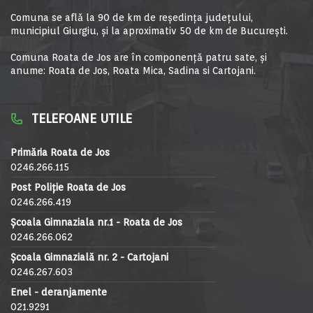
Comuna se află la 90 de km de reşedinţa judeţului,
municipiul Giurgiu, şi la aproximativ 50 de km de Bucureşti.
Comuna Roata de Jos are în componență patru sate, și
anume: Roata de Jos, Roata Mica, Sadina si Cartojani.
TELEFOANE UTILE
Primăria Roata de Jos
0246.266.115
Post Poliție Roata de Jos
0246.266.419
Școala Gimnaziala nr.1 - Roata de Jos
0246.266.062
Școala Gimnazială nr. 2 - Cartojani
0246.267.603
Enel - deranjamente
021.9291