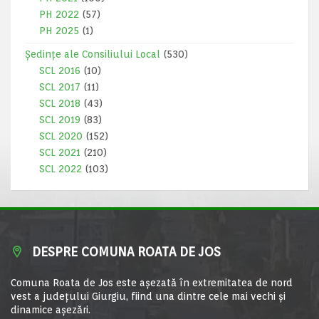
PH 2022
(57)
PH 2025
(1)
Ședințe ale Consiliului Local
(530)
SCL 2016
(10)
SCL 2017
(11)
SCL 2018
(43)
SCL 2019
(83)
SCL 2020
(152)
SCL 2021
(210)
SCL 2022
(103)
DESPRE COMUNA ROATA DE JOS
Comuna Roata de Jos este aşezată în extremitatea de nord
vest a judeţului Giurgiu, fiind una dintre cele mai vechi şi
dinamice aşezări.