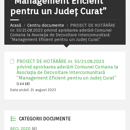
”Management Eficient
pentru un Judeţ Curat”
Acasă
Centru documente
PROIECT DE HOTĂRÂRE
nr. 55/21.08.2023 privind aprobarea aderării Comunei
Comana la Asociaţia de Dezvoltare Intercomunitară
”Management Eficient pentru un Judeţ Curat”
PROIECT DE HOTĂRÂRE nr. 55/21.08.2023
privind aprobarea aderării Comunei Comana la
Asociaţia de Dezvoltare Intercomunitară
”Management Eficient pentru un Judeţ Curat”
(144 kB)
Data urcării:
21 august 2023
CATEGORII DOCUMENTE
BECL 2020
(6)