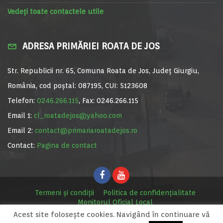
Vedeți toate contactele utile
ADRESA PRIMĂRIEI ROATA DE JOS
Str. Republicii nr. 65, Comuna Roata de Jos, Județ Giurgiu,
România, cod poștal: 087195, CUI: 5123608
Telefon:
0246.266.115
, Fax: 0246.266.115
Email 1:
cl_roatadejos@yahoo.com
Email 2:
contact@primariaroatadejos.ro
Contact:
Pagina de contact
Termeni și condiții
Politica de confidențialitate
Monitorul Oficial Local
Acest site foloseşte cookies. Navigând în continuare vă
© Primăria Roata de Jos, 2020. Site realizat de
MediaDigi.ro