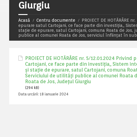
Giurgiu
Acasă
Centru documente
PROIECT DE HOTĂRÂRE nr. 5/
epurare satul Cartojani, ce face parte din investiția,, Sist
stație de epurare, satul Cartojani, comuna Roata de Jos, ju
publice al comunei Roata de Jos, serviciul înființat în su
PROIECT DE HOTĂRÂRE nr. 5/12.01.2024 Privind pre
Cartojani, ce face parte din investiția,, Sistem i
și stație de epurare, satul Cartojani, comuna Roat
Serviciului de utilități publice al comunei Roata d
Roata de Jos, Județul Giurgiu
(294 kB)
Data urcării:
18 ianuarie 2024