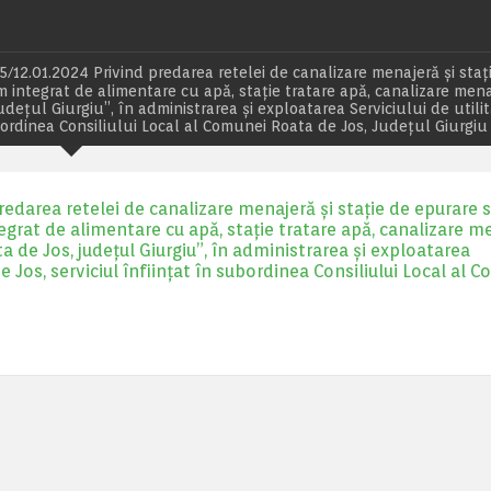
12.01.2024 Privind predarea retelei de canalizare menajeră și staț
em integrat de alimentare cu apă, stație tratare apă, canalizare mena
dețul Giurgiu”, în administrarea și exploatarea Serviciului de utilit
bordinea Consiliului Local al Comunei Roata de Jos, Județul Giurgiu
darea retelei de canalizare menajeră și stație de epurare s
ntegrat de alimentare cu apă, stație tratare apă, canalizare m
a de Jos, județul Giurgiu”, în administrarea și exploatarea
e Jos, serviciul înființat în subordinea Consiliului Local al 