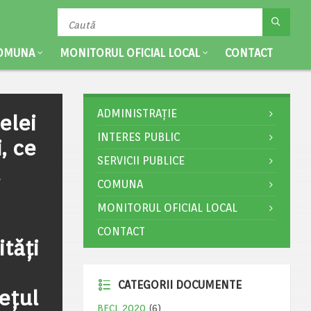
OMUNA
MONITORUL OFICIAL LOCAL
CONTACT
ADMINISTRAȚIE
elei
INTERES PUBLIC
, ce
SERVICII PUBLICE
COMUNA
MONITORUL OFICIAL LOCAL
CONTACT
ități
CATEGORII DOCUMENTE
ețul
BECL 2020
(6)