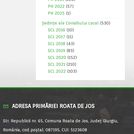
PH 2022
(57)
PH 2025
(1)
Ședințe ale Consiliului Local
(530)
SCL 2016
(10)
SCL 2017
(11)
SCL 2018
(43)
SCL 2019
(83)
SCL 2020
(152)
SCL 2021
(210)
SCL 2022
(103)
ADRESA PRIMĂRIEI ROATA DE JOS
Str. Republicii nr. 65, Comuna Roata de Jos, Județ Giurgiu,
România, cod poștal: 087195, CUI: 5123608