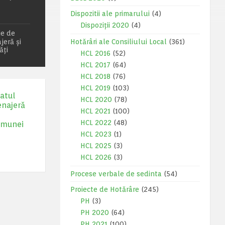
Dispozitii ale primarului
(4)
Dispoziții 2020
(4)
ie de
jeră și
Hotărâri ale Consiliului Local
(361)
ăți
HCL 2016
(52)
HCL 2017
(64)
HCL 2018
(76)
HCL 2019
(103)
atul
HCL 2020
(78)
enajeră
HCL 2021
(100)
HCL 2022
(48)
Comunei
HCL 2023
(1)
HCL 2025
(3)
HCL 2026
(3)
Procese verbale de sedinta
(54)
Proiecte de Hotărâre
(245)
PH
(3)
PH 2020
(64)
PH 2021
(100)