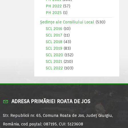
PH 2022
(57)
PH 2025
(1)
Ședințe ale Consiliului Local
(530)
SCL 2016
(10)
SCL 2017
(11)
SCL 2018
(43)
SCL 2019
(83)
SCL 2020
(152)
SCL 2021
(210)
SCL 2022
(103)
ADRESA PRIMĂRIEI ROATA DE JOS
Str. Republicii nr. 65, Comuna Roata de Jos, Județ Giurgiu,
România, cod poștal: 087195, CUI: 5123608