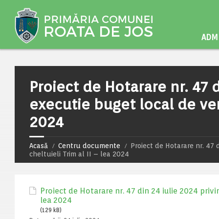
ADMI
Proiect de Hotarare nr. 47 
executie buget local de veni
2024
Acasă
Centru documente
Proiect de Hotarare nr. 47 
cheltuieli Trim al II – lea 2024
Proiect de Hotarare nr. 47 din 24 iulie 2024 privin
lea 2024
(129 kB)