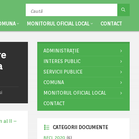
OMUNA
MONITORUL OFICIAL LOCAL
CONTACT
ADMINISTRAȚIE
re
INTERES PUBLIC
a
SERVICII PUBLICE
COMUNA
si
MONITORUL OFICIAL LOCAL
CONTACT
 al II –
CATEGORII DOCUMENTE
BECL 2020
(6)