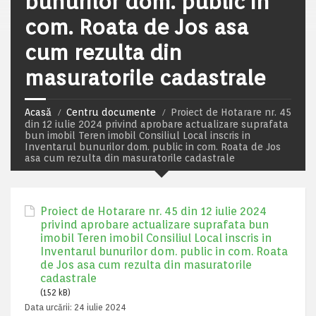
bunurilor dom. public in
com. Roata de Jos asa
cum rezulta din
masuratorile cadastrale
Acasă
Centru documente
Proiect de Hotarare nr. 45
din 12 iulie 2024 privind aprobare actualizare suprafata
bun imobil Teren imobil Consiliul Local inscris in
Inventarul bunurilor dom. public in com. Roata de Jos
asa cum rezulta din masuratorile cadastrale
Proiect de Hotarare nr. 45 din 12 iulie 2024
privind aprobare actualizare suprafata bun
imobil Teren imobil Consiliul Local inscris in
Inventarul bunurilor dom. public in com. Roata
de Jos asa cum rezulta din masuratorile
cadastrale
(152 kB)
Data urcării:
24 iulie 2024