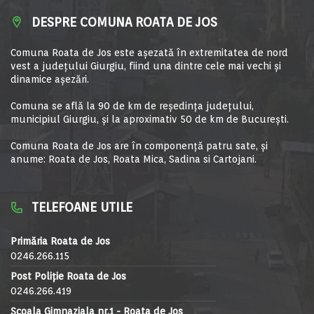
DESPRE COMUNA ROATA DE JOS
Comuna Roata de Jos este aşezată în extremitatea de nord
vest a judeţului Giurgiu, fiind una dintre cele mai vechi şi
dinamice aşezări.
Comuna se află la 90 de km de reşedinţa judeţului,
municipiul Giurgiu, şi la aproximativ 50 de km de Bucureşti.
Comuna Roata de Jos are în componență patru sate, și
anume: Roata de Jos, Roata Mica, Sadina si Cartojani.
TELEFOANE UTILE
Primăria Roata de Jos
0246.266.115
Post Poliție Roata de Jos
0246.266.419
Școala Gimnaziala nr.1 - Roata de Jos