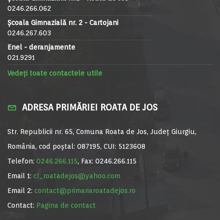
0246.266.062
Școala Gimnazială nr. 2 - Cartojani
0246.267.603
Enel - deranjamente
021.9291
Vedeți toate contactele utile
ADRESA PRIMĂRIEI ROATA DE JOS
Str. Republicii nr. 65, Comuna Roata de Jos, Județ Giurgiu,
România, cod poștal: 087195, CUI: 5123608
Telefon:
0246.266.115
, Fax: 0246.266.115
Email 1:
cl_roatadejos@yahoo.com
Email 2:
contact@primariaroatadejos.ro
Contact:
Pagina de contact