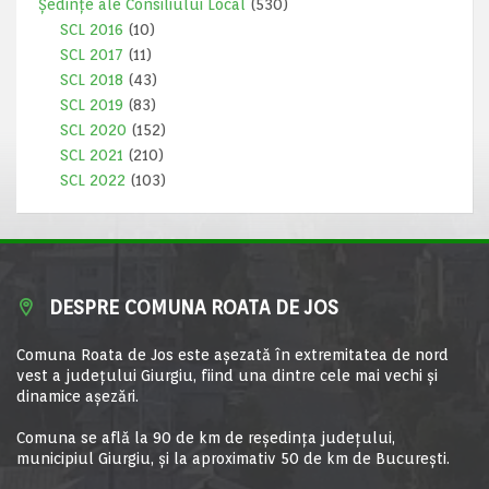
Ședințe ale Consiliului Local
(530)
SCL 2016
(10)
SCL 2017
(11)
SCL 2018
(43)
SCL 2019
(83)
SCL 2020
(152)
SCL 2021
(210)
SCL 2022
(103)
DESPRE COMUNA ROATA DE JOS
Comuna Roata de Jos este aşezată în extremitatea de nord
vest a judeţului Giurgiu, fiind una dintre cele mai vechi şi
dinamice aşezări.
Comuna se află la 90 de km de reşedinţa judeţului,
municipiul Giurgiu, şi la aproximativ 50 de km de Bucureşti.