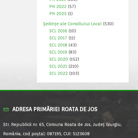
PH 2022
(57)
PH 2025
(1)
Ședințe ale Consiliului Local
(530)
SCL 2016
(10)
SCL 2017
(11)
SCL 2018
(43)
SCL 2019
(83)
SCL 2020
(152)
SCL 2021
(210)
SCL 2022
(103)
ADRESA PRIMĂRIEI ROATA DE JOS
Str. Republicii nr. 65, Comuna Roata de Jos, Județ Giurgiu,
România, cod poștal: 087195, CUI: 5123608