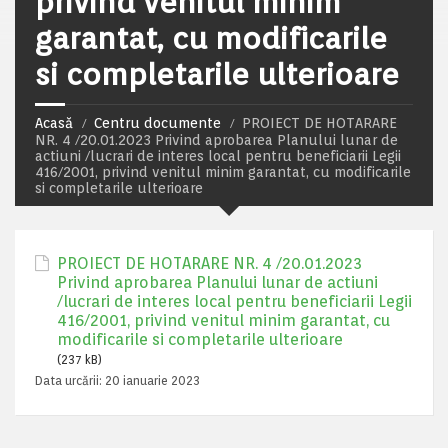
privind venitul minim
garantat, cu modificarile
si completarile ulterioare
Acasă
Centru documente
PROIECT DE HOTARARE
NR. 4 /20.01.2023 Privind aprobarea Planului lunar de
actiuni /lucrari de interes local pentru beneficiarii Legii
416/2001, privind venitul minim garantat, cu modificarile
si completarile ulterioare
PROIECT DE HOTARARE NR. 4 /20.01.2023
Privind aprobarea Planului lunar de actiuni
/lucrari de interes local pentru beneficiarii Legii
416/2001, privind venitul minim garantat, cu
modificarile si completarile ulterioare
(237 kB)
Data urcării:
20 ianuarie 2023