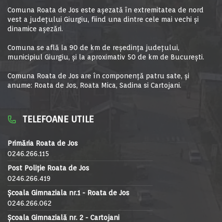
Comuna Roata de Jos este aşezată în extremitatea de nord
vest a judeţului Giurgiu, fiind una dintre cele mai vechi şi
dinamice aşezări.
Comuna se află la 90 de km de reşedinţa judeţului,
municipiul Giurgiu, şi la aproximativ 50 de km de Bucureşti.
Comuna Roata de Jos are în componență patru sate, și
anume: Roata de Jos, Roata Mica, Sadina si Cartojani.
TELEFOANE UTILE
Primăria Roata de Jos
0246.266.115
Post Poliție Roata de Jos
0246.266.419
Școala Gimnaziala nr.1 - Roata de Jos
0246.266.062
Școala Gimnazială nr. 2 - Cartojani