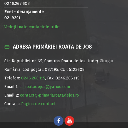
0246.267.603
Enel - deranjamente
021.9291
Vedeți toate contactele utile
ADRESA PRIMĂRIEI ROATA DE JOS
Str. Republicii nr. 65, Comuna Roata de Jos, Județ Giurgiu,
România, cod poștal: 087195, CUI: 5123608
Telefon:
0246.266.115
, Fax: 0246.266.115
Email 1:
cl_roatadejos@yahoo.com
Email 2:
contact@primariaroatadejos.ro
Contact:
Pagina de contact