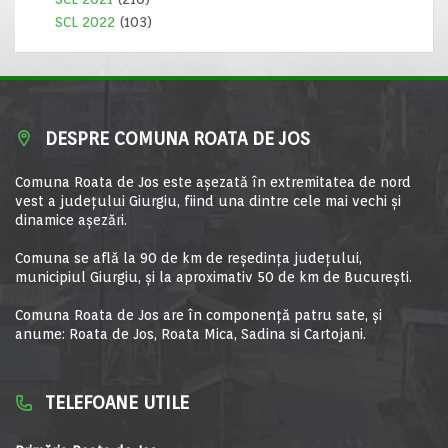
SCL 2022
(103)
DESPRE COMUNA ROATA DE JOS
Comuna Roata de Jos este aşezată în extremitatea de nord
vest a judeţului Giurgiu, fiind una dintre cele mai vechi şi
dinamice aşezări.
Comuna se află la 90 de km de reşedinţa judeţului,
municipiul Giurgiu, şi la aproximativ 50 de km de Bucureşti.
Comuna Roata de Jos are în componență patru sate, și
anume: Roata de Jos, Roata Mica, Sadina si Cartojani.
TELEFOANE UTILE