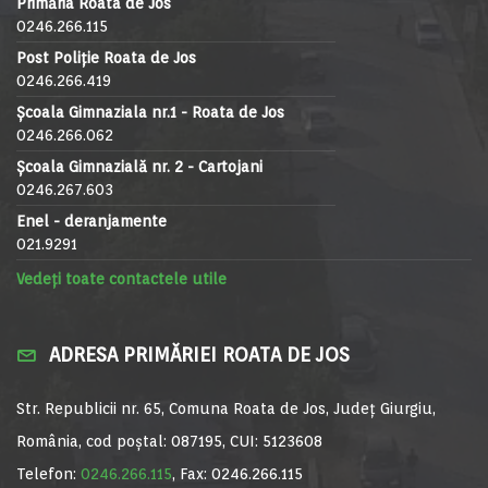
Primăria Roata de Jos
0246.266.115
Post Poliție Roata de Jos
0246.266.419
Școala Gimnaziala nr.1 - Roata de Jos
0246.266.062
Școala Gimnazială nr. 2 - Cartojani
0246.267.603
Enel - deranjamente
021.9291
Vedeți toate contactele utile
ADRESA PRIMĂRIEI ROATA DE JOS
Str. Republicii nr. 65, Comuna Roata de Jos, Județ Giurgiu,
România, cod poștal: 087195, CUI: 5123608
Telefon:
0246.266.115
, Fax: 0246.266.115