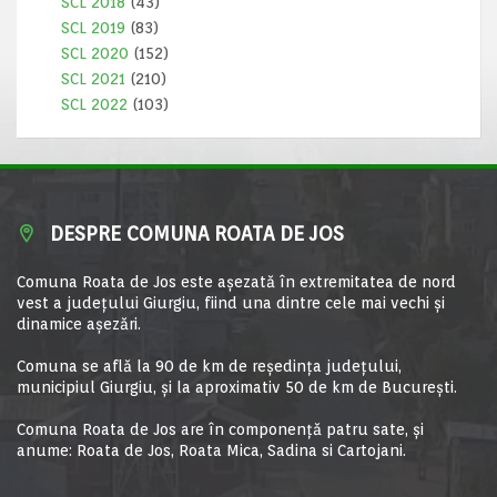
SCL 2018
(43)
SCL 2019
(83)
SCL 2020
(152)
SCL 2021
(210)
SCL 2022
(103)
DESPRE COMUNA ROATA DE JOS
Comuna Roata de Jos este aşezată în extremitatea de nord
vest a judeţului Giurgiu, fiind una dintre cele mai vechi şi
dinamice aşezări.
Comuna se află la 90 de km de reşedinţa judeţului,
municipiul Giurgiu, şi la aproximativ 50 de km de Bucureşti.
Comuna Roata de Jos are în componență patru sate, și
anume: Roata de Jos, Roata Mica, Sadina si Cartojani.