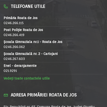
TELEFOANE UTILE
Primăria Roata de Jos
0246.266.115
Post Poliție Roata de Jos
0246.266.419
Școala Gimnaziala nr.1 - Roata de Jos
0246.266.062
Școala Gimnazială nr. 2 - Cartojani
0246.267.603
Enel - deranjamente
021.9291
Vedeți toate contactele utile
ADRESA PRIMĂRIEI ROATA DE JOS
Str. Republicii nr. 65, Comuna Roata de Jos, Județ Giurgiu,