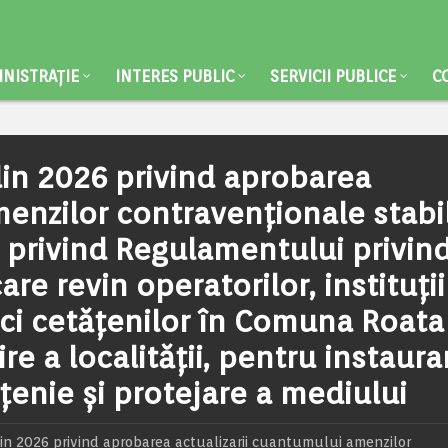
NISTRAȚIE
INTERES PUBLIC
SERVICII PUBLICE
C
din 2026 privind aprobarea
menzilor contravenționale stabil
25 privind Regulamentului privin
are revin operatorilor, instituții
ci cetățenilor în Comuna Roata
e a localității, pentru instaura
țenie și protejare a mediului
 din 2026 privind aprobarea actualizarii cuantumului amenzilor