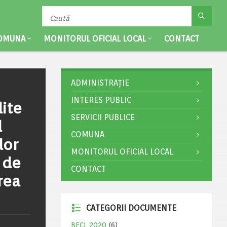
OMUNA
MONITORUL OFICIAL LOCAL
CONTACT
ADMINISTRAȚIE
INTERES PUBLIC
ite
SERVICII PUBLICE
d
COMUNA
lor
MONITORUL OFICIAL LOCAL
 de
CONTACT
rea
CATEGORII DOCUMENTE
BECL 2020
(6)