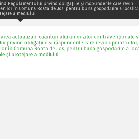
ivind Regulamentului privind obligațiile și răspunderile care revin
tățenilor în Comuna Roata de Jos, pentru buna gospodărire a localităț
otejare a mediului
barea actualizarii cuantumului amenzilor contravenționale s
ui privind obligațiile și răspunderile care revin operatorilor,
nilor în Comuna Roata de Jos, pentru buna gospodărire a local
ie și protejare a mediului