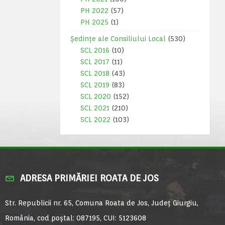
PH 2022
(57)
PH 2025
(1)
Ședințe ale Consiliului Local
(530)
SCL 2016
(10)
SCL 2017
(11)
SCL 2018
(43)
SCL 2019
(83)
SCL 2020
(152)
SCL 2021
(210)
SCL 2022
(103)
ADRESA PRIMĂRIEI ROATA DE JOS
Str. Republicii nr. 65, Comuna Roata de Jos, Județ Giurgiu,
România, cod poștal: 087195, CUI: 5123608