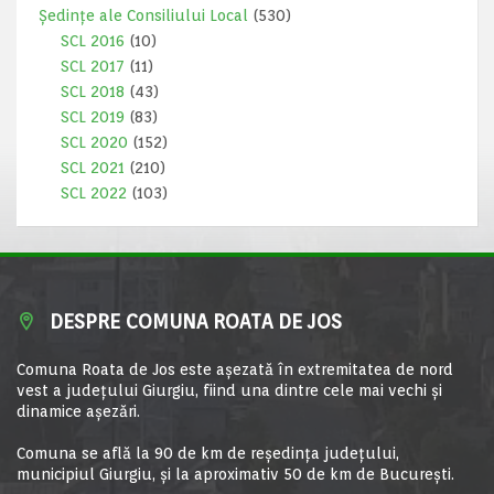
Ședințe ale Consiliului Local
(530)
SCL 2016
(10)
SCL 2017
(11)
SCL 2018
(43)
SCL 2019
(83)
SCL 2020
(152)
SCL 2021
(210)
SCL 2022
(103)
DESPRE COMUNA ROATA DE JOS
Comuna Roata de Jos este aşezată în extremitatea de nord
vest a judeţului Giurgiu, fiind una dintre cele mai vechi şi
dinamice aşezări.
Comuna se află la 90 de km de reşedinţa judeţului,
municipiul Giurgiu, şi la aproximativ 50 de km de Bucureşti.