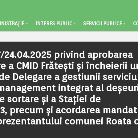
NISTRAȚIE
INTERES PUBLIC
SERVICII PUBLICE
C
/24.04.2025 privind aprobarea
re a CMID Frătești și încheierii u
de Delegare a gestiunii serviciu
management integrat al deșeuri
de sortare și a Stației de
23, precum și acordarea mandat
eprezentantului comunei Roata 