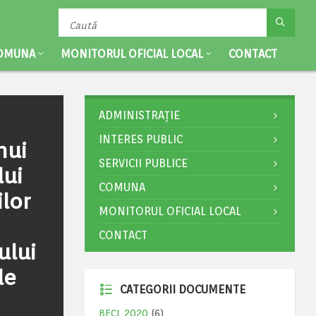
OMUNA
MONITORUL OFICIAL LOCAL
CONTACT
ADMINISTRAȚIE
INTERES PUBLIC
nui
SERVICII PUBLICE
lui
COMUNA
lor
MONITORUL OFICIAL LOCAL
CONTACT
ului
de
CATEGORII DOCUMENTE
BECL 2020
(6)