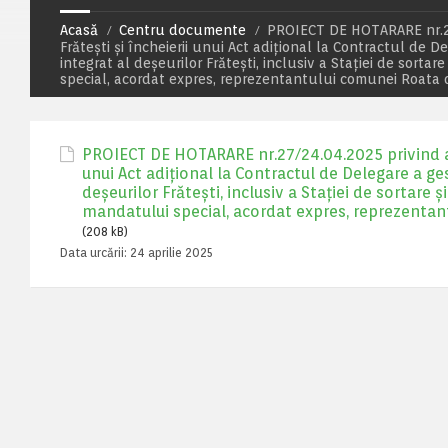
Acasă
Centru documente
PROIECT DE HOTARARE nr.27/
Frătești și încheierii unui Act adițional la Contractul de
integrat al deșeurilor Frătești, inclusiv a Stației de sort
special, acordat expres, reprezentantului comunei Roata 
PROIECT DE HOTARARE nr.27/24.04.2025 privind apr
unui Act adițional la Contractul de Delegare a ge
deșeurilor Frătești, inclusiv a Stației de sortare
mandatului special, acordat expres, reprezentan
(208 kB)
Data urcării:
24 aprilie 2025