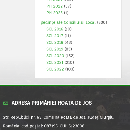
PH 2022
(57)
PH 2025
(1)
Ședințe ale Consiliului Local
(530)
SCL 2016
(10)
SCL 2017
(11)
SCL 2018
(43)
SCL 2019
(83)
SCL 2020
(152)
SCL 2021
(210)
SCL 2022
(103)
ADRESA PRIMĂRIEI ROATA DE JOS
Str. Republicii nr. 65, Comuna Roata de Jos, Județ Giurgiu,
România, cod poștal: 087195, CUI: 5123608