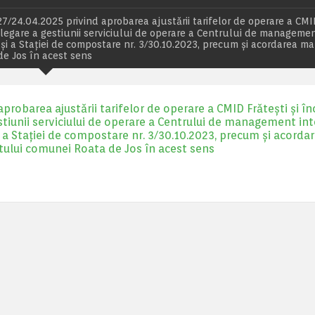
24.04.2025 privind aprobarea ajustării tarifelor de operare a CM
 Delegare a gestiunii serviciului de operare a Centrului de manageme
are și a Stației de compostare nr. 3/30.10.2023, precum și acordarea 
de Jos în acest sens
obarea ajustării tarifelor de operare a CMID Frătești și înc
stiunii serviciului de operare a Centrului de management int
 și a Stației de compostare nr. 3/30.10.2023, precum și acorda
tului comunei Roata de Jos în acest sens