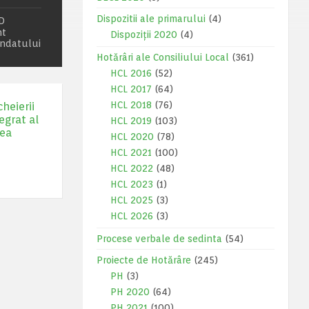
Dispozitii ale primarului
(4)
ID
nt
Dispoziții 2020
(4)
mandatului
Hotărâri ale Consiliului Local
(361)
HCL 2016
(52)
HCL 2017
(64)
HCL 2018
(76)
heierii
egrat al
HCL 2019
(103)
rea
HCL 2020
(78)
HCL 2021
(100)
HCL 2022
(48)
HCL 2023
(1)
HCL 2025
(3)
HCL 2026
(3)
Procese verbale de sedinta
(54)
Proiecte de Hotărâre
(245)
PH
(3)
PH 2020
(64)
PH 2021
(100)