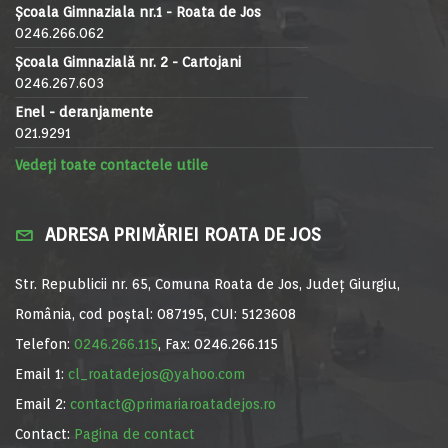
Școala Gimnaziala nr.1 - Roata de Jos
0246.266.062
Școala Gimnazială nr. 2 - Cartojani
0246.267.603
Enel - deranjamente
021.9291
Vedeți toate contactele utile
ADRESA PRIMĂRIEI ROATA DE JOS
Str. Republicii nr. 65, Comuna Roata de Jos, Județ Giurgiu,
România, cod poștal: 087195, CUI: 5123608
Telefon:
0246.266.115
, Fax: 0246.266.115
Email 1:
cl_roatadejos@yahoo.com
Email 2:
contact@primariaroatadejos.ro
Contact:
Pagina de contact