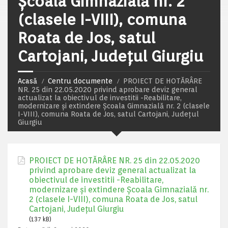
Școala Gimnazială nr. 2
(clasele I-VIII), comuna
Roata de Jos, satul
Cartojani, Județul Giurgiu
Acasă
Centru documente
PROIECT DE HOTĂRÂRE
NR. 25 din 22.05.2020 privind aprobare deviz general
actualizat la obiectivul de investitii -Reabilitare,
modernizare și extindere Școala Gimnazială nr. 2 (clasele
I-VIII), comuna Roata de Jos, satul Cartojani, Județul
Giurgiu
PROIECT DE HOTĂRÂRE NR. 25 din 22.05.2020
privind aprobare deviz general actualizat la
obiectivul de investitii -Reabilitare,
modernizare și extindere Școala Gimnazială nr.
2 (clasele I-VIII), comuna Roata de Jos, satul
Cartojani, Județul Giurgiu
(137 kB)