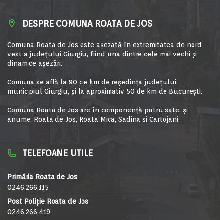
DESPRE COMUNA ROATA DE JOS
Comuna Roata de Jos este aşezată în extremitatea de nord
vest a judeţului Giurgiu, fiind una dintre cele mai vechi şi
dinamice aşezări.
Comuna se află la 90 de km de reşedinţa judeţului,
municipiul Giurgiu, şi la aproximativ 50 de km de Bucureşti.
Comuna Roata de Jos are în componență patru sate, și
anume: Roata de Jos, Roata Mica, Sadina si Cartojani.
TELEFOANE UTILE
Primăria Roata de Jos
0246.266.115
Post Poliție Roata de Jos
0246.266.419