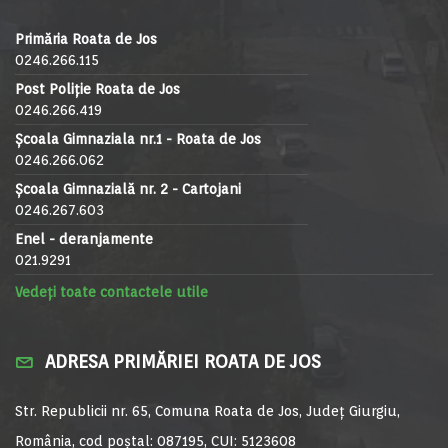
Primăria Roata de Jos
0246.266.115
Post Poliție Roata de Jos
0246.266.419
Școala Gimnaziala nr.1 - Roata de Jos
0246.266.062
Școala Gimnazială nr. 2 - Cartojani
0246.267.603
Enel - deranjamente
021.9291
Vedeți toate contactele utile
ADRESA PRIMĂRIEI ROATA DE JOS
Str. Republicii nr. 65, Comuna Roata de Jos, Județ Giurgiu,
România, cod poștal: 087195, CUI: 5123608