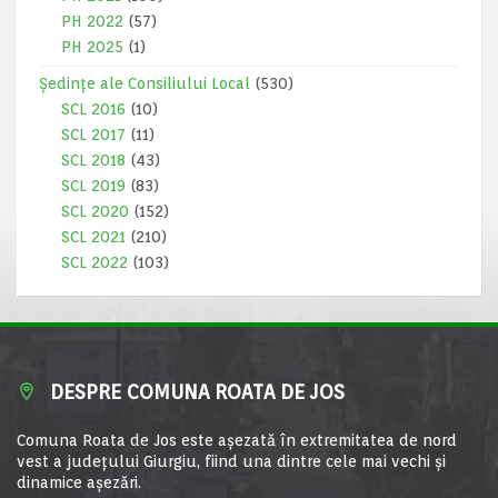
PH 2022
(57)
PH 2025
(1)
Ședințe ale Consiliului Local
(530)
SCL 2016
(10)
SCL 2017
(11)
SCL 2018
(43)
SCL 2019
(83)
SCL 2020
(152)
SCL 2021
(210)
SCL 2022
(103)
DESPRE COMUNA ROATA DE JOS
Comuna Roata de Jos este aşezată în extremitatea de nord
vest a judeţului Giurgiu, fiind una dintre cele mai vechi şi
dinamice aşezări.