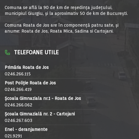
Comuna se află la 90 de km de reşedinţa judeţului,
municipiul Giurgiu, şi la aproximativ 50 de km de Bucureşti.
Comuna Roata de Jos are în componență patru sate, și
anume: Roata de Jos, Roata Mica, Sadina si Cartojani.
TELEFOANE UTILE
Primăria Roata de Jos
0246.266.115
Post Poliție Roata de Jos
0246.266.419
Școala Gimnaziala nr.1 - Roata de Jos
0246.266.062
Școala Gimnazială nr. 2 - Cartojani
0246.267.603
Enel - deranjamente
021.9291