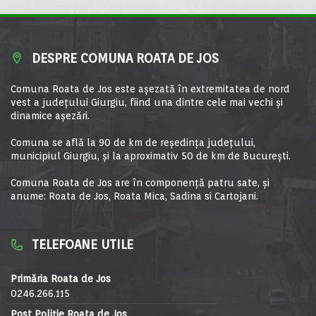
DESPRE COMUNA ROATA DE JOS
Comuna Roata de Jos este aşezată în extremitatea de nord
vest a judeţului Giurgiu, fiind una dintre cele mai vechi şi
dinamice aşezări.
Comuna se află la 90 de km de reşedinţa judeţului,
municipiul Giurgiu, şi la aproximativ 50 de km de Bucureşti.
Comuna Roata de Jos are în componență patru sate, și
anume: Roata de Jos, Roata Mica, Sadina si Cartojani.
TELEFOANE UTILE
Primăria Roata de Jos
0246.266.115
Post Poliție Roata de Jos