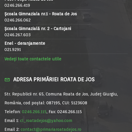
0246.266.419
Școala Gimnaziala nr.1 - Roata de Jos
0246.266.062
Școala Gimnazială nr. 2 - Cartojani
0246.267.603
Enel - deranjamente
021.9291
Vedeți toate contactele utile
ADRESA PRIMĂRIEI ROATA DE JOS
Str. Republicii nr. 65, Comuna Roata de Jos, Județ Giurgiu,
România, cod poștal: 087195, CUI: 5123608
Telefon:
0246.266.115
, Fax: 0246.266.115
Email 1:
cl_roatadejos@yahoo.com
Email 2:
contact@primariaroatadejos.ro