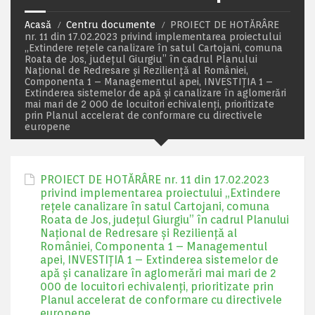
Acasă
Centru documente
PROIECT DE HOTĂRÂRE
nr. 11 din 17.02.2023 privind implementarea proiectului
„Extindere rețele canalizare în satul Cartojani, comuna
Roata de Jos, județul Giurgiu” în cadrul Planului
Național de Redresare și Reziliență al României,
Componenta 1 – Managementul apei, INVESTIȚIA 1 –
Extinderea sistemelor de apă și canalizare în aglomerări
mai mari de 2 000 de locuitori echivalenți, prioritizate
prin Planul accelerat de conformare cu directivele
europene
PROIECT DE HOTĂRÂRE nr. 11 din 17.02.2023
privind implementarea proiectului „Extindere
rețele canalizare în satul Cartojani, comuna
Roata de Jos, județul Giurgiu” în cadrul Planului
Național de Redresare și Reziliență al
României, Componenta 1 – Managementul
apei, INVESTIȚIA 1 – Extinderea sistemelor de
apă și canalizare în aglomerări mai mari de 2
000 de locuitori echivalenți, prioritizate prin
Planul accelerat de conformare cu directivele
europene