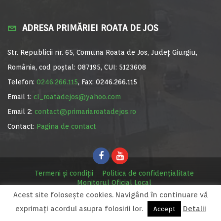
ADRESA PRIMĂRIEI ROATA DE JOS
Str. Republicii nr. 65, Comuna Roata de Jos, Județ Giurgiu,
România, cod poștal: 087195, CUI: 5123608
Telefon:
0246.266.115
, Fax: 0246.266.115
Email 1:
cl_roatadejos@yahoo.com
Email 2:
contact@primariaroatadejos.ro
Contact:
Pagina de contact
Termeni și condiții
Politica de confidențialitate
Monitorul Oficial Local
Acest site foloseşte cookies. Navigând în continuare vă
© Primăria Roata de Jos, 2020. Site realizat de
MediaDigi.ro
exprimaţi acordul asupra folosirii lor.
Detalii
Accept