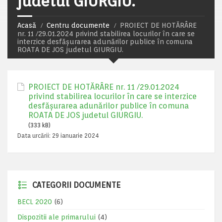
judetul GIURGIU.
Acasă
Centru documente
PROIECT DE HOTĂRÂRE
nr. 11 /29.01.2024 privind stabilirea locurilor în care se
interzice desfăşurarea adunărilor publice în comuna
ROATA DE JOS judetul GIURGIU.
PROIECT DE HOTĂRÂRE nr. 11 /29.01.2024
privind stabilirea locurilor în care se interzice
desfăşurarea adunărilor publice în comuna
ROATA DE JOS judetul GIURGIU.
(333 kB)
Data urcării:
29 ianuarie 2024
CATEGORII DOCUMENTE
BECL 2020
(6)
Dispozitii ale primarului
(4)