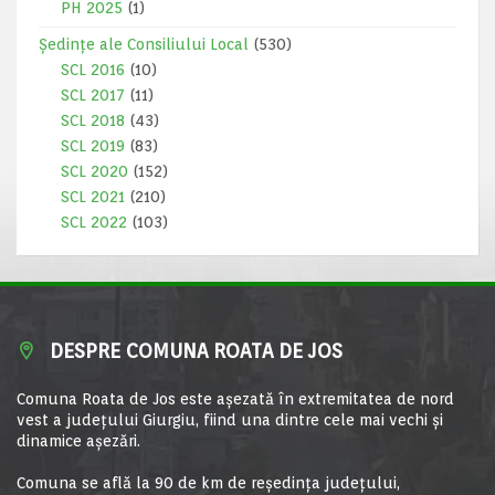
PH 2025
(1)
Ședințe ale Consiliului Local
(530)
SCL 2016
(10)
SCL 2017
(11)
SCL 2018
(43)
SCL 2019
(83)
SCL 2020
(152)
SCL 2021
(210)
SCL 2022
(103)
DESPRE COMUNA ROATA DE JOS
Comuna Roata de Jos este aşezată în extremitatea de nord
vest a judeţului Giurgiu, fiind una dintre cele mai vechi şi
dinamice aşezări.
Comuna se află la 90 de km de reşedinţa judeţului,