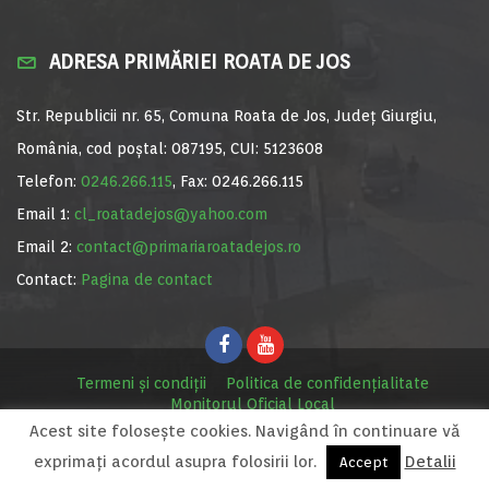
ADRESA PRIMĂRIEI ROATA DE JOS
Str. Republicii nr. 65, Comuna Roata de Jos, Județ Giurgiu,
România, cod poștal: 087195, CUI: 5123608
Telefon:
0246.266.115
, Fax: 0246.266.115
Email 1:
cl_roatadejos@yahoo.com
Email 2:
contact@primariaroatadejos.ro
Contact:
Pagina de contact
Termeni și condiții
Politica de confidențialitate
Monitorul Oficial Local
Acest site foloseşte cookies. Navigând în continuare vă
© Primăria Roata de Jos, 2020. Site realizat de
MediaDigi.ro
exprimaţi acordul asupra folosirii lor.
Detalii
Accept