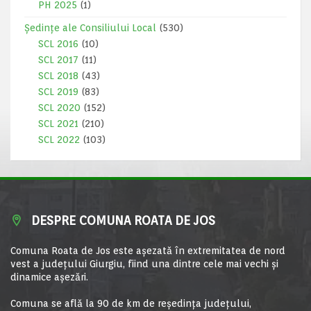
PH 2025
(1)
Ședințe ale Consiliului Local
(530)
SCL 2016
(10)
SCL 2017
(11)
SCL 2018
(43)
SCL 2019
(83)
SCL 2020
(152)
SCL 2021
(210)
SCL 2022
(103)
DESPRE COMUNA ROATA DE JOS
Comuna Roata de Jos este aşezată în extremitatea de nord
vest a judeţului Giurgiu, fiind una dintre cele mai vechi şi
dinamice aşezări.
Comuna se află la 90 de km de reşedinţa judeţului,