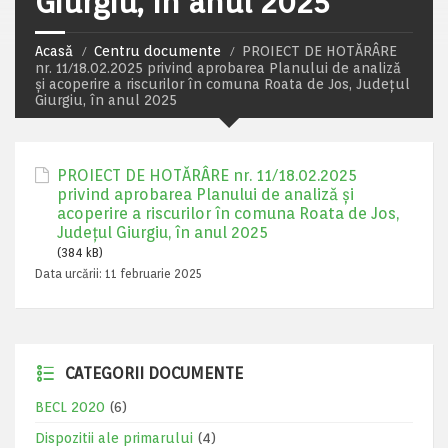
Giurgiu, în anul 2025
Acasă
Centru documente
PROIECT DE HOTĂRÂRE
nr. 11/18.02.2025 privind aprobarea Planului de analiză
şi acoperire a riscurilor în comuna Roata de Jos, Județul
Giurgiu, în anul 2025
PROIECT DE HOTĂRÂRE nr. 11/18.02.2025
privind aprobarea Planului de analiză şi
acoperire a riscurilor în comuna Roata de Jos,
Județul Giurgiu, în anul 2025
(384 kB)
Data urcării:
11 februarie 2025
CATEGORII DOCUMENTE
BECL 2020
(6)
Dispozitii ale primarului
(4)