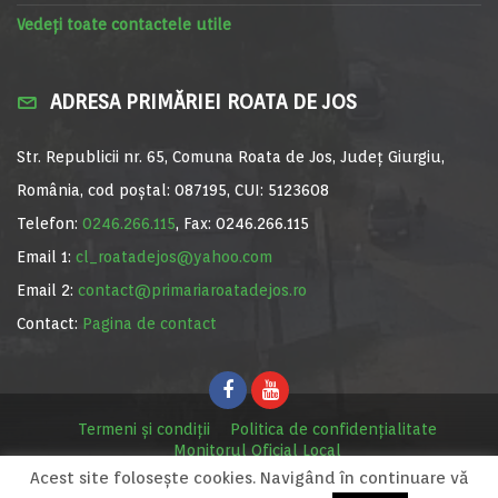
Vedeți toate contactele utile
ADRESA PRIMĂRIEI ROATA DE JOS
Str. Republicii nr. 65, Comuna Roata de Jos, Județ Giurgiu,
România, cod poștal: 087195, CUI: 5123608
Telefon:
0246.266.115
, Fax: 0246.266.115
Email 1:
cl_roatadejos@yahoo.com
Email 2:
contact@primariaroatadejos.ro
Contact:
Pagina de contact
Termeni și condiții
Politica de confidențialitate
Monitorul Oficial Local
Acest site foloseşte cookies. Navigând în continuare vă
© Primăria Roata de Jos, 2020. Site realizat de
MediaDigi.ro