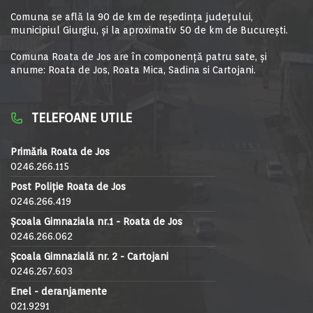
Comuna se află la 90 de km de reşedinţa judeţului,
municipiul Giurgiu, şi la aproximativ 50 de km de Bucureşti.
Comuna Roata de Jos are în componență patru sate, și
anume: Roata de Jos, Roata Mica, Sadina si Cartojani.
TELEFOANE UTILE
Primăria Roata de Jos
0246.266.115
Post Poliție Roata de Jos
0246.266.419
Școala Gimnaziala nr.1 - Roata de Jos
0246.266.062
Școala Gimnazială nr. 2 - Cartojani
0246.267.603
Enel - deranjamente
021.9291