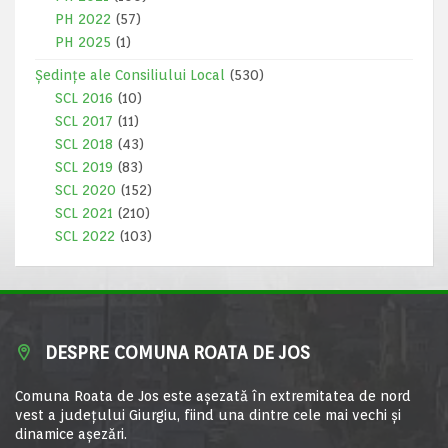
PH 2022
(57)
PH 2025
(1)
Ședințe ale Consiliului Local
(530)
SCL 2016
(10)
SCL 2017
(11)
SCL 2018
(43)
SCL 2019
(83)
SCL 2020
(152)
SCL 2021
(210)
SCL 2022
(103)
DESPRE COMUNA ROATA DE JOS
Comuna Roata de Jos este aşezată în extremitatea de nord
vest a judeţului Giurgiu, fiind una dintre cele mai vechi şi
dinamice aşezări.