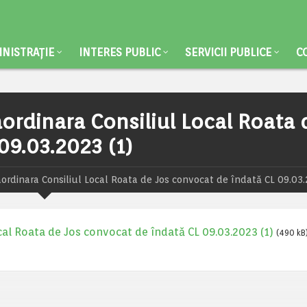
NISTRAȚIE
INTERES PUBLIC
SERVICII PUBLICE
C
aordinara Consiliul Local Roata 
09.03.2023 (1)
aordinara Consiliul Local Roata de Jos convocat de îndată CL 09.03.
cal Roata de Jos convocat de îndată CL 09.03.2023 (1)
(490 kB