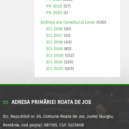
PH 2022
(57)
PH 2025
(1)
Ședințe ale Consiliului Local
(530)
SCL 2016
(10)
SCL 2017
(11)
SCL 2018
(43)
SCL 2019
(83)
SCL 2020
(152)
SCL 2021
(210)
SCL 2022
(103)
ADRESA PRIMĂRIEI ROATA DE JOS
Str. Republicii nr. 65, Comuna Roata de Jos, Județ Giurgiu,
România, cod poștal: 087195, CUI: 5123608