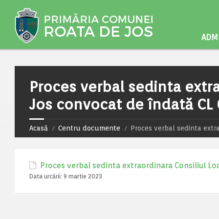
ADMI
Proces verbal sedinta extr
Jos convocat de îndată CL 
Acasă
Centru documente
Proces verbal sedinta extr
Proces verbal sedinta extraordinara Consiliul Lo
Data urcării:
9 martie 2023