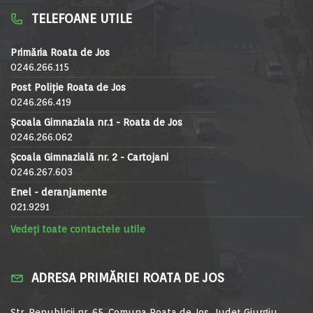
TELEFOANE UTILE
Primăria Roata de Jos
0246.266.115
Post Poliție Roata de Jos
0246.266.419
Școala Gimnaziala nr.1 - Roata de Jos
0246.266.062
Școala Gimnazială nr. 2 - Cartojani
0246.267.603
Enel - deranjamente
021.9291
Vedeți toate contactele utile
ADRESA PRIMĂRIEI ROATA DE JOS
Str. Republicii nr. 65, Comuna Roata de Jos, Județ Giurgiu,