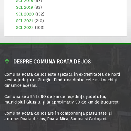
SCL 2018
(43)
SCL 2019
(83)
SCL 2020
(152)
SCL 2021
(210)
SCL 2022
(103)
DESPRE COMUNA ROATA DE JOS
Comuna Roata de Jos este aşezată în extremitatea de nord
vest a judeţului Giurgiu, fiind una dintre cele mai vechi şi
dinamice aşezări.
Comuna se află la 90 de km de reşedinţa judeţului,
municipiul Giurgiu, şi la aproximativ 50 de km de Bucureşti.
Comuna Roata de Jos are în componență patru sate, și
anume: Roata de Jos, Roata Mica, Sadina si Cartojani.