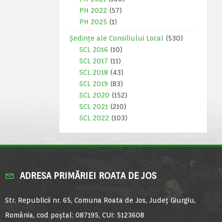
PH 2022
(57)
PH 2025
(1)
Ședințe ale Consiliului Local
(530)
SCL 2016
(10)
SCL 2017
(11)
SCL 2018
(43)
SCL 2019
(83)
SCL 2020
(152)
SCL 2021
(210)
SCL 2022
(103)
ADRESA PRIMĂRIEI ROATA DE JOS
Str. Republicii nr. 65, Comuna Roata de Jos, Județ Giurgiu,
România, cod poștal: 087195, CUI: 5123608