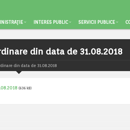
NISTRAȚIE
INTERES PUBLIC
SERVICII PUBLICE
C
rdinare din data de 31.08.2018
rdinare din data de 31.08.2018
1.08.2018
(636 kB)