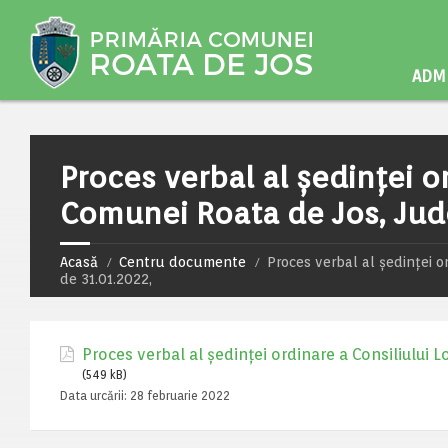
ADMI
Proces verbal al ședinței or
Comunei Roata de Jos, Județ
Acasă
Centru documente
Proces verbal al ședinței o
de 31.01.2022,
Proces verbal al ședinței ordinare a Consiliului L
(549 kB)
Data urcării:
28 februarie 2022