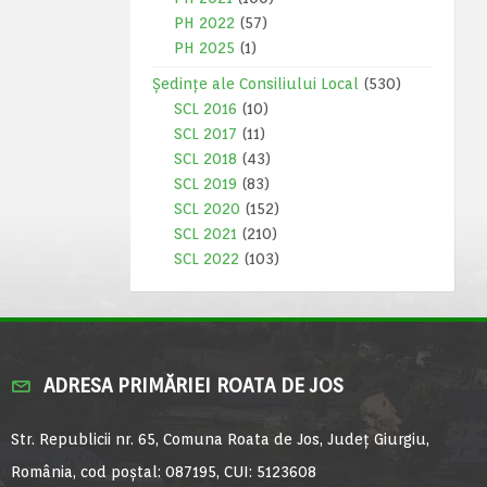
PH 2022
(57)
PH 2025
(1)
Ședințe ale Consiliului Local
(530)
SCL 2016
(10)
SCL 2017
(11)
SCL 2018
(43)
SCL 2019
(83)
SCL 2020
(152)
SCL 2021
(210)
SCL 2022
(103)
ADRESA PRIMĂRIEI ROATA DE JOS
Str. Republicii nr. 65, Comuna Roata de Jos, Județ Giurgiu,
România, cod poștal: 087195, CUI: 5123608