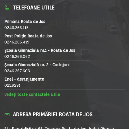
TELEFOANE UTILE
Primăria Roata de Jos
0246.266.115
Post Poliție Roata de Jos
0246.266.419
Școala Gimnaziala nr.1 - Roata de Jos
0246.266.062
Școala Gimnazială nr. 2 - Cartojani
0246.267.603
Enel - deranjamente
021.9291
Vedeți toate contactele utile
ADRESA PRIMĂRIEI ROATA DE JOS
Str. Republicii nr. 65, Comuna Roata de Jos, Județ Giurgiu,