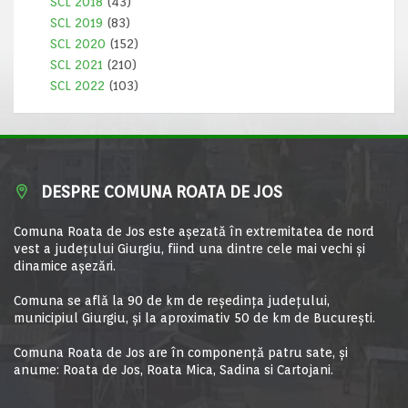
SCL 2018
(43)
SCL 2019
(83)
SCL 2020
(152)
SCL 2021
(210)
SCL 2022
(103)
DESPRE COMUNA ROATA DE JOS
Comuna Roata de Jos este aşezată în extremitatea de nord
vest a judeţului Giurgiu, fiind una dintre cele mai vechi şi
dinamice aşezări.
Comuna se află la 90 de km de reşedinţa judeţului,
municipiul Giurgiu, şi la aproximativ 50 de km de Bucureşti.
Comuna Roata de Jos are în componență patru sate, și
anume: Roata de Jos, Roata Mica, Sadina si Cartojani.