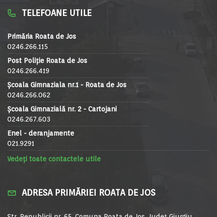
TELEFOANE UTILE
Primăria Roata de Jos
0246.266.115
Post Poliție Roata de Jos
0246.266.419
Școala Gimnaziala nr.1 - Roata de Jos
0246.266.062
Școala Gimnazială nr. 2 - Cartojani
0246.267.603
Enel - deranjamente
021.9291
Vedeți toate contactele utile
ADRESA PRIMĂRIEI ROATA DE JOS
Str. Republicii nr. 65, Comuna Roata de Jos, Județ Giurgiu,