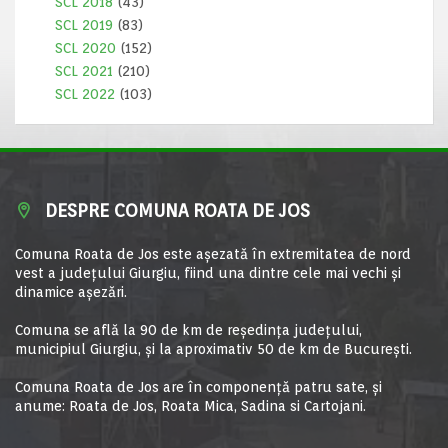
SCL 2018
(43)
SCL 2019
(83)
SCL 2020
(152)
SCL 2021
(210)
SCL 2022
(103)
DESPRE COMUNA ROATA DE JOS
Comuna Roata de Jos este aşezată în extremitatea de nord
vest a judeţului Giurgiu, fiind una dintre cele mai vechi şi
dinamice aşezări.
Comuna se află la 90 de km de reşedinţa judeţului,
municipiul Giurgiu, şi la aproximativ 50 de km de Bucureşti.
Comuna Roata de Jos are în componență patru sate, și
anume: Roata de Jos, Roata Mica, Sadina si Cartojani.