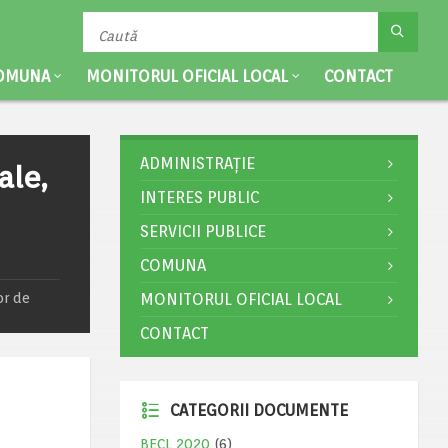
OMUNA
MONITORUL OFICIAL LOCAL
CONTACT
ADMINISTRAȚIE
ale,
INTERES PUBLIC
SERVICII PUBLICE
COMUNA
or de
MONITORUL OFICIAL LOCAL
CONTACT
CATEGORII DOCUMENTE
BECL 2020
(6)