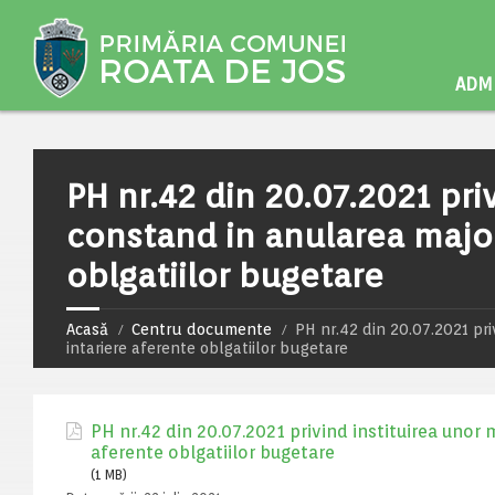
ADMI
PH nr.42 din 20.07.2021 priv
constand in anularea major
oblgatiilor bugetare
Acasă
Centru documente
PH nr.42 din 20.07.2021 pri
intariere aferente oblgatiilor bugetare
PH nr.42 din 20.07.2021 privind instituirea unor 
aferente oblgatiilor bugetare
(1 MB)