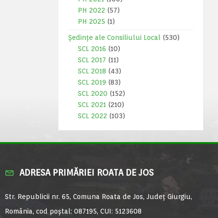
PH 2022
(57)
PH 2025
(1)
Ședințe ale Consiliului Local
(530)
SCL 2016
(10)
SCL 2017
(11)
SCL 2018
(43)
SCL 2019
(83)
SCL 2020
(152)
SCL 2021
(210)
SCL 2022
(103)
ADRESA PRIMĂRIEI ROATA DE JOS
Str. Republicii nr. 65, Comuna Roata de Jos, Județ Giurgiu,
România, cod poștal: 087195, CUI: 5123608