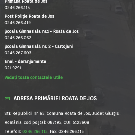
Primăria Roata de Jos
0246.266.115
Post Poliție Roata de Jos
0246.266.419
Școala Gimnaziala nr.1 - Roata de Jos
0246.266.062
Școala Gimnazială nr. 2 - Cartojani
0246.267.603
Enel - deranjamente
021.9291
Vedeți toate contactele utile
ADRESA PRIMĂRIEI ROATA DE JOS
Str. Republicii nr. 65, Comuna Roata de Jos, Județ Giurgiu,
România, cod poștal: 087195, CUI: 5123608
Telefon:
0246.266.115
, Fax: 0246.266.115