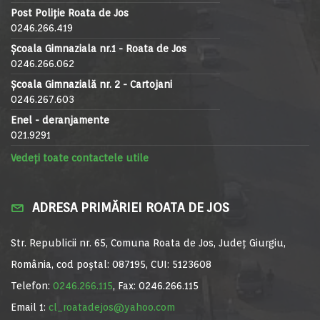
Post Poliție Roata de Jos
0246.266.419
Școala Gimnaziala nr.1 - Roata de Jos
0246.266.062
Școala Gimnazială nr. 2 - Cartojani
0246.267.603
Enel - deranjamente
021.9291
Vedeți toate contactele utile
ADRESA PRIMĂRIEI ROATA DE JOS
Str. Republicii nr. 65, Comuna Roata de Jos, Județ Giurgiu,
România, cod poștal: 087195, CUI: 5123608
Telefon:
0246.266.115
, Fax: 0246.266.115
Email 1:
cl_roatadejos@yahoo.com