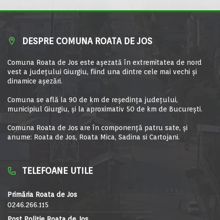
DESPRE COMUNA ROATA DE JOS
Comuna Roata de Jos este aşezată în extremitatea de nord
vest a judeţului Giurgiu, fiind una dintre cele mai vechi şi
dinamice aşezări.
Comuna se află la 90 de km de reşedinţa judeţului,
municipiul Giurgiu, şi la aproximativ 50 de km de Bucureşti.
Comuna Roata de Jos are în componență patru sate, și
anume: Roata de Jos, Roata Mica, Sadina si Cartojani.
TELEFOANE UTILE
Primăria Roata de Jos
0246.266.115
Post Poliție Roata de Jos