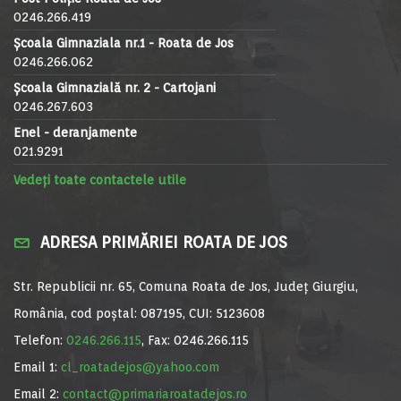
0246.266.419
Școala Gimnaziala nr.1 - Roata de Jos
0246.266.062
Școala Gimnazială nr. 2 - Cartojani
0246.267.603
Enel - deranjamente
021.9291
Vedeți toate contactele utile
ADRESA PRIMĂRIEI ROATA DE JOS
Str. Republicii nr. 65, Comuna Roata de Jos, Județ Giurgiu,
România, cod poștal: 087195, CUI: 5123608
Telefon:
0246.266.115
, Fax: 0246.266.115
Email 1:
cl_roatadejos@yahoo.com
Email 2:
contact@primariaroatadejos.ro