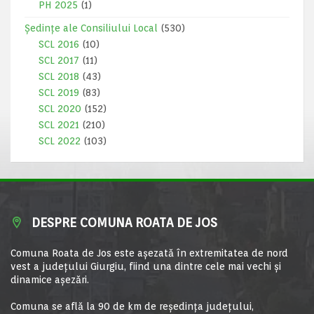
PH 2025
(1)
Ședințe ale Consiliului Local
(530)
SCL 2016
(10)
SCL 2017
(11)
SCL 2018
(43)
SCL 2019
(83)
SCL 2020
(152)
SCL 2021
(210)
SCL 2022
(103)
DESPRE COMUNA ROATA DE JOS
Comuna Roata de Jos este aşezată în extremitatea de nord
vest a judeţului Giurgiu, fiind una dintre cele mai vechi şi
dinamice aşezări.
Comuna se află la 90 de km de reşedinţa judeţului,