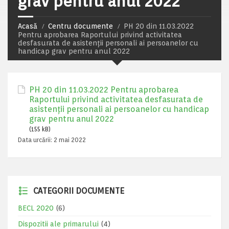
grav pentru anul 2022
Acasă
Centru documente
PH 20 din 11.03.2022
Pentru aprobarea Raportului privind activitatea
desfasurata de asistenții personali ai persoanelor cu
handicap grav pentru anul 2022
PH 20 din 11.03.2022 Pentru aprobarea
Raportului privind activitatea desfasurata de
asistenții personali ai persoanelor cu handicap
grav pentru anul 2022
(155 kB)
Data urcării:
2 mai 2022
CATEGORII DOCUMENTE
BECL 2020
(6)
Dispozitii ale primarului
(4)