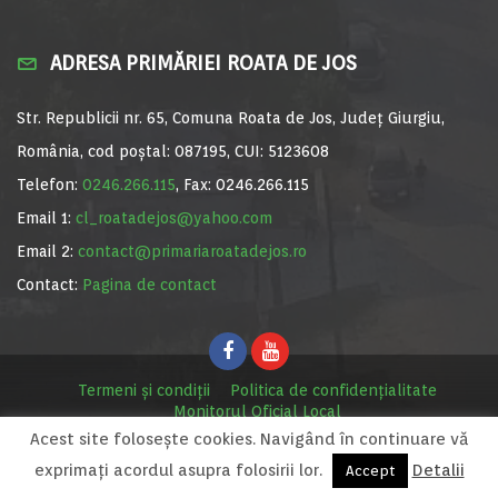
ADRESA PRIMĂRIEI ROATA DE JOS
Str. Republicii nr. 65, Comuna Roata de Jos, Județ Giurgiu,
România, cod poștal: 087195, CUI: 5123608
Telefon:
0246.266.115
, Fax: 0246.266.115
Email 1:
cl_roatadejos@yahoo.com
Email 2:
contact@primariaroatadejos.ro
Contact:
Pagina de contact
Termeni și condiții
Politica de confidențialitate
Monitorul Oficial Local
Acest site foloseşte cookies. Navigând în continuare vă
© Primăria Roata de Jos, 2020. Site realizat de
MediaDigi.ro
exprimaţi acordul asupra folosirii lor.
Detalii
Accept