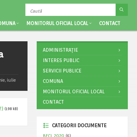
OMUNA
MONITORUL OFICIAL LOCAL
CONTACT
ADMINISTRAȚIE
a
INTERES PUBLIC
SERVICII PUBLICE
e, iulie
COMUNA
MONITORUL OFICIAL LOCAL
CONTACT
2)
(198 kB)
CATEGORII DOCUMENTE
BECL 2020
(6)