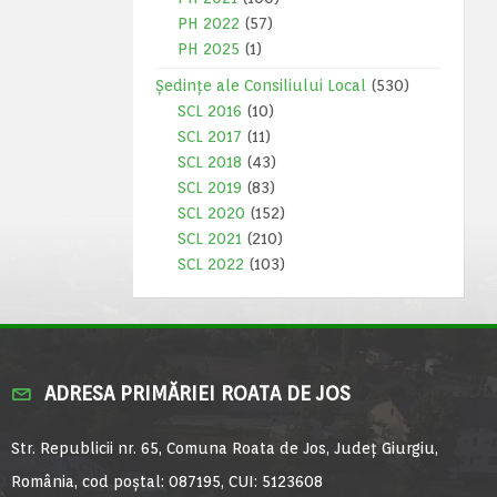
PH 2022
(57)
PH 2025
(1)
Ședințe ale Consiliului Local
(530)
SCL 2016
(10)
SCL 2017
(11)
SCL 2018
(43)
SCL 2019
(83)
SCL 2020
(152)
SCL 2021
(210)
SCL 2022
(103)
ADRESA PRIMĂRIEI ROATA DE JOS
Str. Republicii nr. 65, Comuna Roata de Jos, Județ Giurgiu,
România, cod poștal: 087195, CUI: 5123608