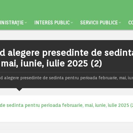
NISTRAȚIE
INTERES PUBLIC
SERVICII PUBLICE
C
nd alegere presedinte de sedint
ai, iunie, iulie 2025 (2)
d alegere presedinte de sedinta pentru perioada februarie, mai, iuni
e sedinta pentru perioada februarie, mai, iunie, iulie 2025 (