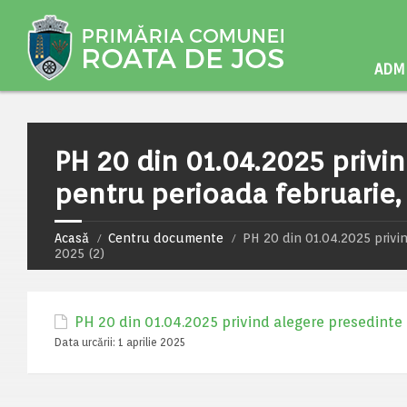
ADMI
PH 20 din 01.04.2025 privi
pentru perioada februarie, m
Acasă
Centru documente
PH 20 din 01.04.2025 privin
2025 (2)
PH 20 din 01.04.2025 privind alegere presedinte d
Data urcării:
1 aprilie 2025