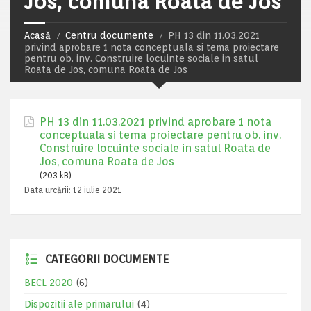
Jos, comuna Roata de Jos
Acasă
Centru documente
PH 13 din 11.03.2021
privind aprobare 1 nota conceptuala si tema proiectare
pentru ob. inv. Construire locuinte sociale in satul
Roata de Jos, comuna Roata de Jos
PH 13 din 11.03.2021 privind aprobare 1 nota
conceptuala si tema proiectare pentru ob. inv.
Construire locuinte sociale in satul Roata de
Jos, comuna Roata de Jos
(203 kB)
Data urcării:
12 iulie 2021
CATEGORII DOCUMENTE
BECL 2020
(6)
Dispozitii ale primarului
(4)