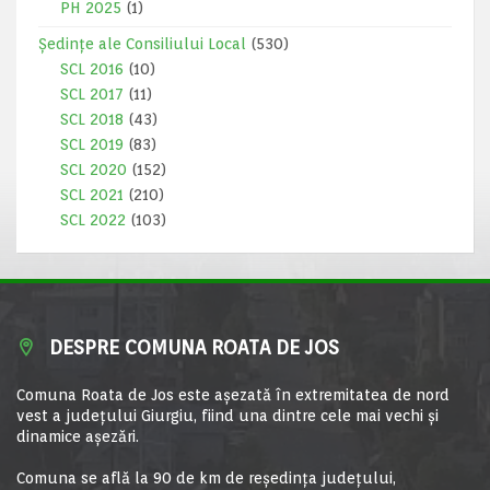
PH 2025
(1)
Ședințe ale Consiliului Local
(530)
SCL 2016
(10)
SCL 2017
(11)
SCL 2018
(43)
SCL 2019
(83)
SCL 2020
(152)
SCL 2021
(210)
SCL 2022
(103)
DESPRE COMUNA ROATA DE JOS
Comuna Roata de Jos este aşezată în extremitatea de nord
vest a judeţului Giurgiu, fiind una dintre cele mai vechi şi
dinamice aşezări.
Comuna se află la 90 de km de reşedinţa judeţului,