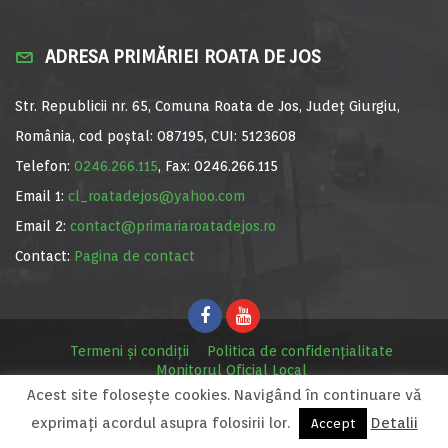
ADRESA PRIMĂRIEI ROATA DE JOS
Str. Republicii nr. 65, Comuna Roata de Jos, Județ Giurgiu,
România, cod poștal: 087195, CUI: 5123608
Telefon:
0246.266.115
, Fax: 0246.266.115
Email 1:
cl_roatadejos@yahoo.com
Email 2:
contact@primariaroatadejos.ro
Contact:
Pagina de contact
Termeni și condiții
Politica de confidențialitate
Monitorul Oficial Local
Acest site foloseşte cookies. Navigând în continuare vă
© Primăria Roata de Jos, 2020. Site realizat de
MediaDigi.ro
exprimaţi acordul asupra folosirii lor.
Detalii
Accept