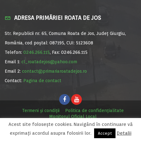
ADRESA PRIMĂRIEI ROATA DE JOS
Str. Republicii nr. 65, Comuna Roata de Jos, Județ Giurgiu,
România, cod poștal: 087195, CUI: 5123608
Telefon:
0246.266.115
, Fax: 0246.266.115
Email 1:
cl_roatadejos@yahoo.com
Email 2:
contact@primariaroatadejos.ro
Contact:
Pagina de contact
Termeni și condiții
Politica de confidențialitate
Monitorul Oficial Local
Acest site foloseşte cookies. Navigând în continuare vă
© Primăria Roata de Jos, 2020. Site realizat de
MediaDigi.ro
exprimaţi acordul asupra folosirii lor.
Detalii
Accept