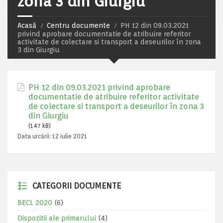
zona 3 din Giurgiu
Acasă
Centru documente
PH 12 din 09.03.2021
privind aprobare documentatie de atribuire referitor
activitate de colectare si transport a deseurilor în zona
3 din Giurgiu
PH 12 din 09.03.2021 privind aprobare
documentatie de atribuire referitor activitate
de colectare si transport a deseurilor în zona 3
din Giurgiu
(147 kB)
Data urcării:
12 iulie 2021
CATEGORII DOCUMENTE
BECL 2020
(6)
Dispozitii ale primarului
(4)