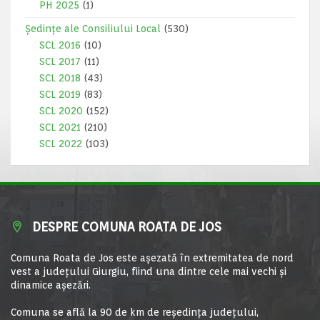
PH 2025
(1)
Ședințe ale Consiliului Local
(530)
SCL 2016
(10)
SCL 2017
(11)
SCL 2018
(43)
SCL 2019
(83)
SCL 2020
(152)
SCL 2021
(210)
SCL 2022
(103)
DESPRE COMUNA ROATA DE JOS
Comuna Roata de Jos este aşezată în extremitatea de nord
vest a judeţului Giurgiu, fiind una dintre cele mai vechi şi
dinamice aşezări.
Comuna se află la 90 de km de reşedinţa judeţului,