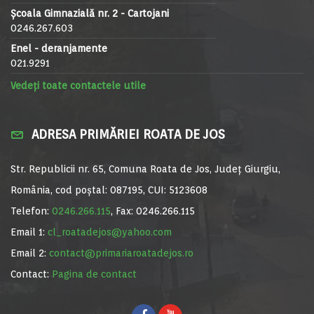
Școala Gimnazială nr. 2 - Cartojani
0246.267.603
Enel - deranjamente
021.9291
Vedeți toate contactele utile
ADRESA PRIMĂRIEI ROATA DE JOS
Str. Republicii nr. 65, Comuna Roata de Jos, Județ Giurgiu,
România, cod poștal: 087195, CUI: 5123608
Telefon:
0246.266.115
, Fax: 0246.266.115
Email 1:
cl_roatadejos@yahoo.com
Email 2:
contact@primariaroatadejos.ro
Contact:
Pagina de contact