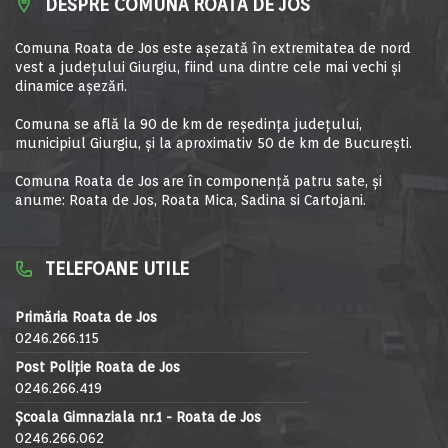
DESPRE COMUNA ROATA DE JOS
Comuna Roata de Jos este aşezată în extremitatea de nord
vest a judeţului Giurgiu, fiind una dintre cele mai vechi şi
dinamice aşezări.
Comuna se află la 90 de km de reşedinţa judeţului,
municipiul Giurgiu, şi la aproximativ 50 de km de Bucureşti.
Comuna Roata de Jos are în componență patru sate, și
anume: Roata de Jos, Roata Mica, Sadina si Cartojani.
TELEFOANE UTILE
Primăria Roata de Jos
0246.266.115
Post Poliție Roata de Jos
0246.266.419
Școala Gimnaziala nr.1 - Roata de Jos
0246.266.062