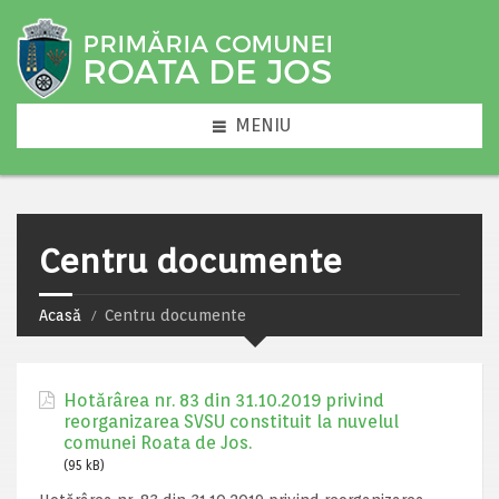
MENIU
Centru documente
Acasă
Centru documente
Hotărârea nr. 83 din 31.10.2019 privind
reorganizarea SVSU constituit la nuvelul
comunei Roata de Jos.
(95 kB)