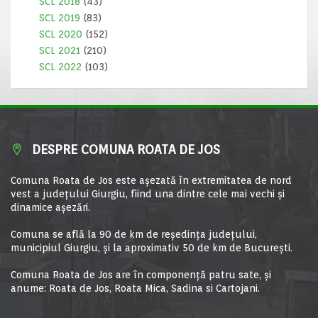
SCL 2018
(43)
SCL 2019
(83)
SCL 2020
(152)
SCL 2021
(210)
SCL 2022
(103)
DESPRE COMUNA ROATA DE JOS
Comuna Roata de Jos este aşezată în extremitatea de nord
vest a judeţului Giurgiu, fiind una dintre cele mai vechi şi
dinamice aşezări.
Comuna se află la 90 de km de reşedinţa judeţului,
municipiul Giurgiu, şi la aproximativ 50 de km de Bucureşti.
Comuna Roata de Jos are în componență patru sate, și
anume: Roata de Jos, Roata Mica, Sadina si Cartojani.