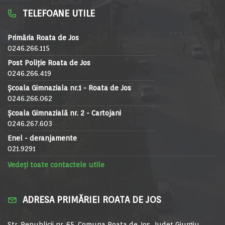
TELEFOANE UTILE
Primăria Roata de Jos
0246.266.115
Post Poliție Roata de Jos
0246.266.419
Școala Gimnaziala nr.1 - Roata de Jos
0246.266.062
Școala Gimnazială nr. 2 - Cartojani
0246.267.603
Enel - deranjamente
021.9291
Vedeți toate contactele utile
ADRESA PRIMĂRIEI ROATA DE JOS
Str. Republicii nr. 65, Comuna Roata de Jos, Județ Giurgiu,