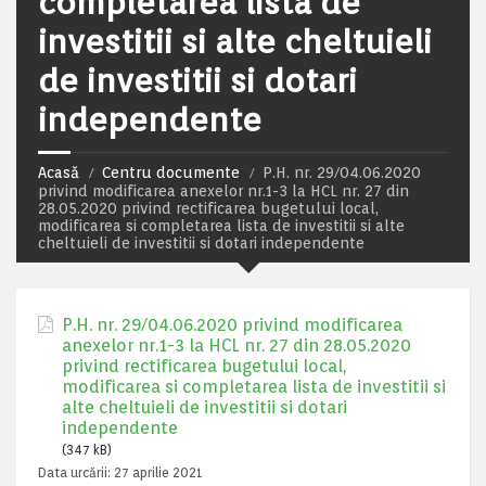
completarea lista de
investitii si alte cheltuieli
de investitii si dotari
independente
Acasă
Centru documente
P.H. nr. 29/04.06.2020
privind modificarea anexelor nr.1-3 la HCL nr. 27 din
28.05.2020 privind rectificarea bugetului local,
modificarea si completarea lista de investitii si alte
cheltuieli de investitii si dotari independente
P.H. nr. 29/04.06.2020 privind modificarea
anexelor nr.1-3 la HCL nr. 27 din 28.05.2020
privind rectificarea bugetului local,
modificarea si completarea lista de investitii si
alte cheltuieli de investitii si dotari
independente
(347 kB)
Data urcării:
27 aprilie 2021