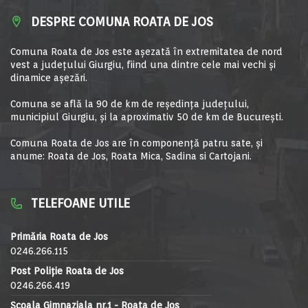
DESPRE COMUNA ROATA DE JOS
Comuna Roata de Jos este aşezată în extremitatea de nord
vest a judeţului Giurgiu, fiind una dintre cele mai vechi şi
dinamice aşezări.
Comuna se află la 90 de km de reşedinţa judeţului,
municipiul Giurgiu, şi la aproximativ 50 de km de Bucureşti.
Comuna Roata de Jos are în componență patru sate, și
anume: Roata de Jos, Roata Mica, Sadina si Cartojani.
TELEFOANE UTILE
Primăria Roata de Jos
0246.266.115
Post Poliție Roata de Jos
0246.266.419
Școala Gimnaziala nr.1 - Roata de Jos