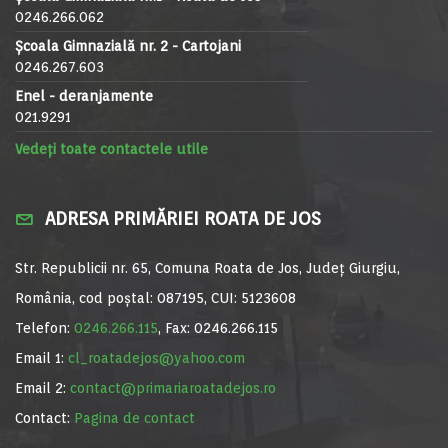
0246.266.062
Școala Gimnazială nr. 2 - Cartojani
0246.267.603
Enel - deranjamente
021.9291
Vedeți toate contactele utile
ADRESA PRIMĂRIEI ROATA DE JOS
Str. Republicii nr. 65, Comuna Roata de Jos, Județ Giurgiu,
România, cod poștal: 087195, CUI: 5123608
Telefon:
0246.266.115
, Fax: 0246.266.115
Email 1:
cl_roatadejos@yahoo.com
Email 2:
contact@primariaroatadejos.ro
Contact:
Pagina de contact