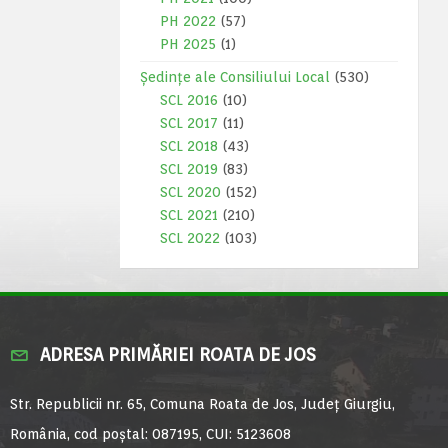
PH 2022
(57)
PH 2025
(1)
Ședințe ale Consiliului Local
(530)
SCL 2016
(10)
SCL 2017
(11)
SCL 2018
(43)
SCL 2019
(83)
SCL 2020
(152)
SCL 2021
(210)
SCL 2022
(103)
ADRESA PRIMĂRIEI ROATA DE JOS
Str. Republicii nr. 65, Comuna Roata de Jos, Județ Giurgiu,
România, cod poștal: 087195, CUI: 5123608