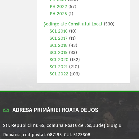
PH 2022
(57)
PH 2025
(1)
Ședințe ale Consiliului Local
(530)
SCL 2016
(10)
SCL 2017
(11)
SCL 2018
(43)
SCL 2019
(83)
SCL 2020
(152)
SCL 2021
(210)
SCL 2022
(103)
ADRESA PRIMĂRIEI ROATA DE JOS
Str. Republicii nr. 65, Comuna Roata de Jos, Județ Giurgiu,
România, cod poștal: 087195, CUI: 5123608