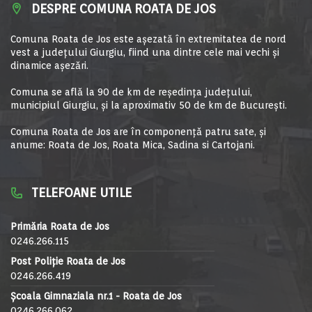
DESPRE COMUNA ROATA DE JOS
Comuna Roata de Jos este aşezată în extremitatea de nord
vest a judeţului Giurgiu, fiind una dintre cele mai vechi şi
dinamice aşezări.
Comuna se află la 90 de km de reşedinţa judeţului,
municipiul Giurgiu, şi la aproximativ 50 de km de Bucureşti.
Comuna Roata de Jos are în componență patru sate, și
anume: Roata de Jos, Roata Mica, Sadina si Cartojani.
TELEFOANE UTILE
Primăria Roata de Jos
0246.266.115
Post Poliție Roata de Jos
0246.266.419
Școala Gimnaziala nr.1 - Roata de Jos
0246.266.062