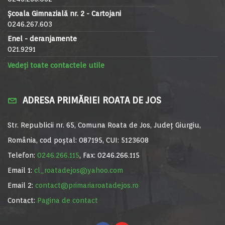
Școala Gimnazială nr. 2 - Cartojani
0246.267.603
Enel - deranjamente
021.9291
Vedeți toate contactele utile
ADRESA PRIMĂRIEI ROATA DE JOS
Str. Republicii nr. 65, Comuna Roata de Jos, Județ Giurgiu,
România, cod poștal: 087195, CUI: 5123608
Telefon:
0246.266.115
, Fax: 0246.266.115
Email 1:
cl_roatadejos@yahoo.com
Email 2:
contact@primariaroatadejos.ro
Contact:
Pagina de contact