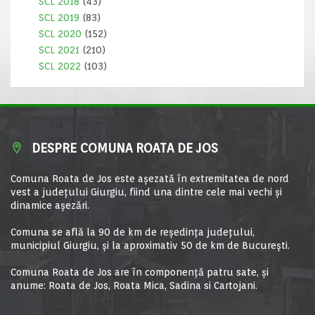
SCL 2018
(43)
SCL 2019
(83)
SCL 2020
(152)
SCL 2021
(210)
SCL 2022
(103)
DESPRE COMUNA ROATA DE JOS
Comuna Roata de Jos este aşezată în extremitatea de nord
vest a judeţului Giurgiu, fiind una dintre cele mai vechi şi
dinamice aşezări.
Comuna se află la 90 de km de reşedinţa judeţului,
municipiul Giurgiu, şi la aproximativ 50 de km de Bucureşti.
Comuna Roata de Jos are în componență patru sate, și
anume: Roata de Jos, Roata Mica, Sadina si Cartojani.