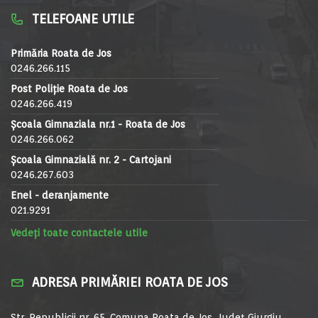
TELEFOANE UTILE
Primăria Roata de Jos
0246.266.115
Post Poliție Roata de Jos
0246.266.419
Școala Gimnaziala nr.1 - Roata de Jos
0246.266.062
Școala Gimnazială nr. 2 - Cartojani
0246.267.603
Enel - deranjamente
021.9291
Vedeți toate contactele utile
ADRESA PRIMĂRIEI ROATA DE JOS
Str. Republicii nr. 65, Comuna Roata de Jos, Județ Giurgiu,