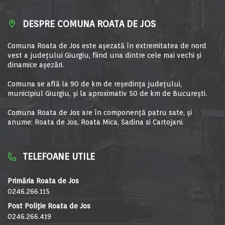
DESPRE COMUNA ROATA DE JOS
Comuna Roata de Jos este aşezată în extremitatea de nord
vest a judeţului Giurgiu, fiind una dintre cele mai vechi şi
dinamice aşezări.
Comuna se află la 90 de km de reşedinţa judeţului,
municipiul Giurgiu, şi la aproximativ 50 de km de Bucureşti.
Comuna Roata de Jos are în componență patru sate, și
anume: Roata de Jos, Roata Mica, Sadina si Cartojani.
TELEFOANE UTILE
Primăria Roata de Jos
0246.266.115
Post Poliție Roata de Jos
0246.266.419