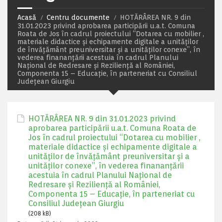
Acasă
Centru documente
HOTĂRÂREA NR. 9 din
31.01.2023 privind aprobarea participării u.a.t. Comuna
Roata de Jos în cadrul proiectului “Dotarea cu mobilier ,
materiale didactice și echipamente digitale a unităților
de învățământ preuniversitar și a unităților conexe”, în
vederea finananțării acestuia în cadrul Planului
Național de Redresare și Reziliență al României,
Componenta 15 – Educație, în parteneriat cu Consiliul
Județean Giurgiu
HOTĂRÂREA NR. 9 din 31.01.2023 privind
aprobarea participării u.a.t. Comuna Roata de
Jos în cadrul proiectului “Dotarea cu mobilier ,
materiale didactice și echipamente digitale a
unităților de învățământ preuniversitar și a
unităților conexe”, în vederea finananțării
acestuia în cadrul Planului Național de
Redresare și Reziliență al României,
Componenta 15 – Educație, în parteneriat cu
Consiliul Județean Giurgiu
(208 kB)