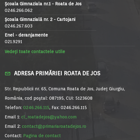
Școala Gimnaziala nr.1 - Roata de Jos
0246.266.062
Școala Gimnazială nr. 2 - Cartojani
0246.267.603
Enel - deranjamente
021.9291
Vedeți toate contactele utile
ADRESA PRIMĂRIEI ROATA DE JOS
Str. Republicii nr. 65, Comuna Roata de Jos, Județ Giurgiu,
România, cod poștal: 087195, CUI: 5123608
Telefon:
0246.266.115
, Fax: 0246.266.115
Email 1:
cl_roatadejos@yahoo.com
Email 2:
contact@primariaroatadejos.ro
Contact:
Pagina de contact