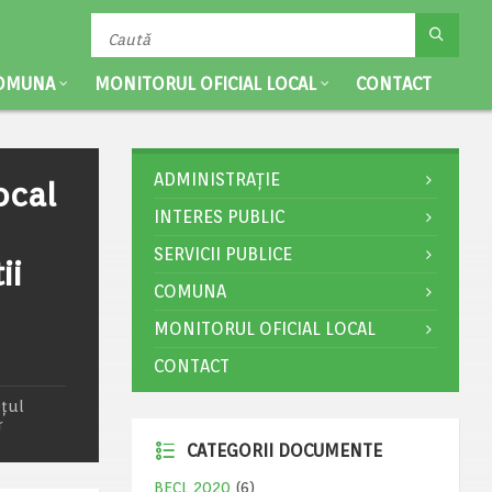
OMUNA
MONITORUL OFICIAL LOCAL
CONTACT
ADMINISTRAȚIE
ocal
INTERES PUBLIC
SERVICII PUBLICE
ii
COMUNA
MONITORUL OFICIAL LOCAL
CONTACT
ețul
r
CATEGORII DOCUMENTE
BECL 2020
(6)