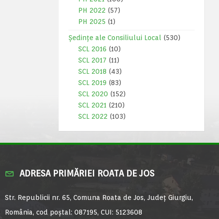
PH 2022
(57)
PH 2025
(1)
Ședințe ale Consiliului Local
(530)
SCL 2016
(10)
SCL 2017
(11)
SCL 2018
(43)
SCL 2019
(83)
SCL 2020
(152)
SCL 2021
(210)
SCL 2022
(103)
ADRESA PRIMĂRIEI ROATA DE JOS
Str. Republicii nr. 65, Comuna Roata de Jos, Județ Giurgiu,
România, cod poștal: 087195, CUI: 5123608