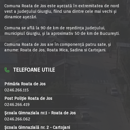
Comuna Roata de Jos este aşezată în extremitatea de nord
vest a judeţului Giurgiu, fiind una dintre cele mai vechi şi
dinamice aşezări.
Comuna se află la 90 de km de reşedinţa judeţului,
municipiul Giurgiu, şi la aproximativ 50 de km de Bucureşti.
Comuna Roata de Jos are în componență patru sate, și
anume: Roata de Jos, Roata Mica, Sadina si Cartojani.
TELEFOANE UTILE
Primăria Roata de Jos
0246.266.115
Post Poliție Roata de Jos
0246.266.419
Școala Gimnaziala nr.1 - Roata de Jos
0246.266.062
Școala Gimnazială nr. 2 - Cartojani