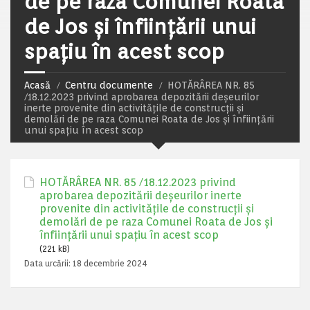
de pe raza Comunei Roata
de Jos și înființării unui
spațiu în acest scop
Acasă
Centru documente
HOTĂRÂREA NR. 85
/18.12.2023 privind aprobarea depozitării deșeurilor
inerte provenite din activitățile de construcții și
demolări de pe raza Comunei Roata de Jos și înființării
unui spațiu în acest scop
HOTĂRÂREA NR. 85 /18.12.2023 privind
aprobarea depozitării deșeurilor inerte
provenite din activitățile de construcții și
demolări de pe raza Comunei Roata de Jos și
înființării unui spațiu în acest scop
(221 kB)
Data urcării:
18 decembrie 2024