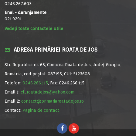
0246.267.603
Enel - deranjamente
021.9291
Vedeți toate contactele utile
ADRESA PRIMĂRIEI ROATA DE JOS
Str. Republicii nr. 65, Comuna Roata de Jos, Județ Giurgiu,
România, cod poștal: 087195, CUI: 5123608
Telefon:
0246.266.115
, Fax: 0246.266.115
Email 1:
cl_roatadejos@yahoo.com
Email 2:
contact@primariaroatadejos.ro
Contact:
Pagina de contact