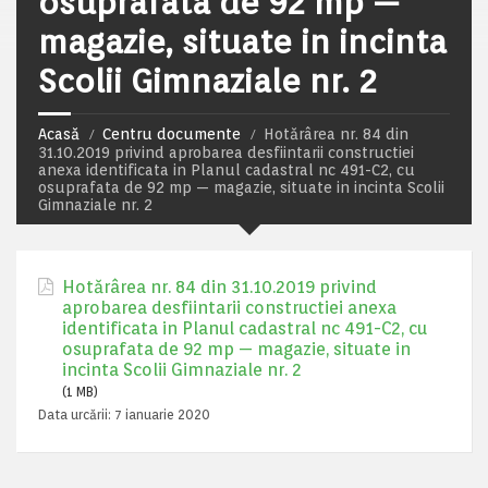
osuprafata de 92 mp —
magazie, situate in incinta
Scolii Gimnaziale nr. 2
Acasă
Centru documente
Hotărârea nr. 84 din
31.10.2019 privind aprobarea desfiintarii constructiei
anexa identificata in Planul cadastral nc 491-C2, cu
osuprafata de 92 mp — magazie, situate in incinta Scolii
Gimnaziale nr. 2
Hotărârea nr. 84 din 31.10.2019 privind
aprobarea desfiintarii constructiei anexa
identificata in Planul cadastral nc 491-C2, cu
osuprafata de 92 mp — magazie, situate in
incinta Scolii Gimnaziale nr. 2
(1 MB)
Data urcării:
7 ianuarie 2020