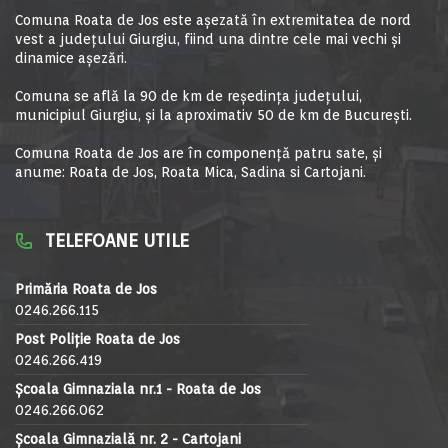
Comuna Roata de Jos este aşezată în extremitatea de nord
vest a judeţului Giurgiu, fiind una dintre cele mai vechi şi
dinamice aşezări.
Comuna se află la 90 de km de reşedinţa judeţului,
municipiul Giurgiu, şi la aproximativ 50 de km de Bucureşti.
Comuna Roata de Jos are în componență patru sate, și
anume: Roata de Jos, Roata Mica, Sadina si Cartojani.
TELEFOANE UTILE
Primăria Roata de Jos
0246.266.115
Post Poliție Roata de Jos
0246.266.419
Școala Gimnaziala nr.1 - Roata de Jos
0246.266.062
Școala Gimnazială nr. 2 - Cartojani