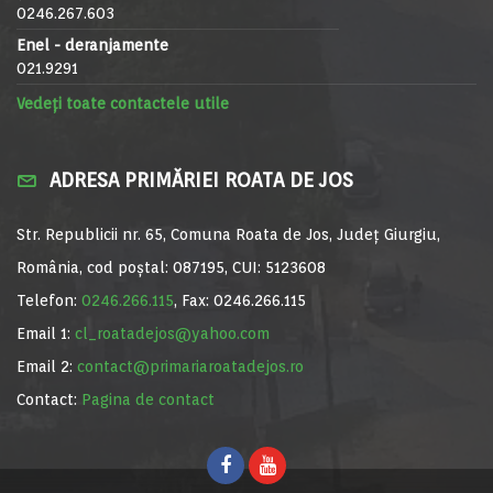
0246.267.603
Enel - deranjamente
021.9291
Vedeți toate contactele utile
ADRESA PRIMĂRIEI ROATA DE JOS
Str. Republicii nr. 65, Comuna Roata de Jos, Județ Giurgiu,
România, cod poștal: 087195, CUI: 5123608
Telefon:
0246.266.115
, Fax: 0246.266.115
Email 1:
cl_roatadejos@yahoo.com
Email 2:
contact@primariaroatadejos.ro
Contact:
Pagina de contact