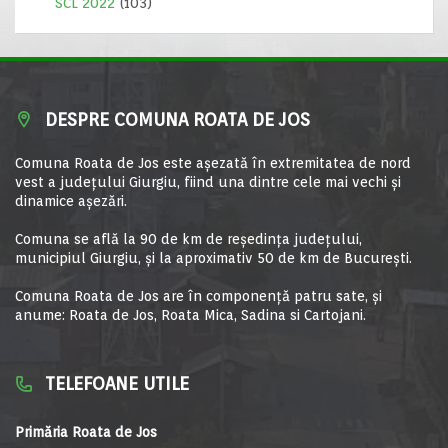
SCL 2022
(103)
DESPRE COMUNA ROATA DE JOS
Comuna Roata de Jos este aşezată în extremitatea de nord
vest a judeţului Giurgiu, fiind una dintre cele mai vechi şi
dinamice aşezări.
Comuna se află la 90 de km de reşedinţa judeţului,
municipiul Giurgiu, şi la aproximativ 50 de km de Bucureşti.
Comuna Roata de Jos are în componență patru sate, și
anume: Roata de Jos, Roata Mica, Sadina si Cartojani.
TELEFOANE UTILE
Primăria Roata de Jos