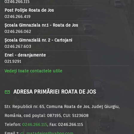
0246.266.115
Post Poliție Roata de Jos
0246.266.419
Școala Gimnaziala nr.1 - Roata de Jos
0246.266.062
Școala Gimnazială nr. 2 - Cartojani
0246.267.603
Enel - deranjamente
021.9291
Vedeți toate contactele utile
ADRESA PRIMĂRIEI ROATA DE JOS
Str. Republicii nr. 65, Comuna Roata de Jos, Județ Giurgiu,
România, cod poștal: 087195, CUI: 5123608
Telefon:
0246.266.115
, Fax: 0246.266.115
Email 1:
cl_roatadejos@yahoo.com