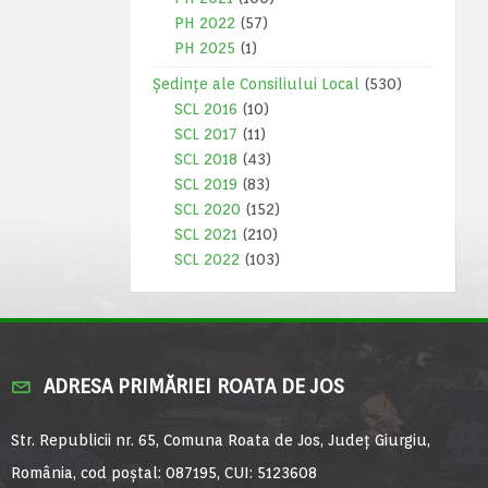
PH 2022
(57)
PH 2025
(1)
Ședințe ale Consiliului Local
(530)
SCL 2016
(10)
SCL 2017
(11)
SCL 2018
(43)
SCL 2019
(83)
SCL 2020
(152)
SCL 2021
(210)
SCL 2022
(103)
ADRESA PRIMĂRIEI ROATA DE JOS
Str. Republicii nr. 65, Comuna Roata de Jos, Județ Giurgiu,
România, cod poștal: 087195, CUI: 5123608