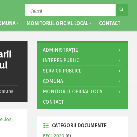
OMUNA
MONITORUL OFICIAL LOCAL
CONTACT
ADMINISTRAȚIE
rii
INTERES PUBLIC
ul
SERVICII PUBLICE
COMUNA
 Comuna
MONITORUL OFICIAL LOCAL
CONTACT
e Jos,
CATEGORII DOCUMENTE
BECL 2020
(6)