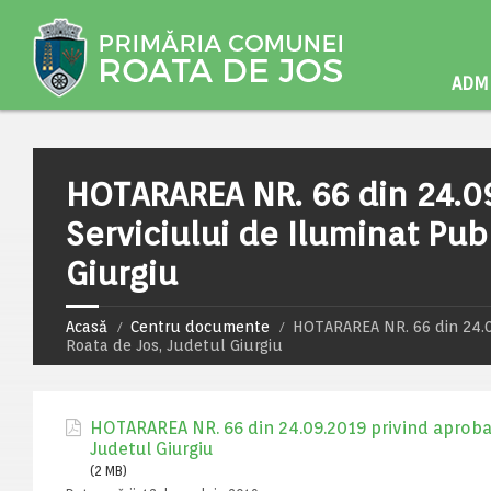
ADMI
HOTARAREA NR. 66 din 24.09.
Serviciului de Iluminat Pu
Giurgiu
Acasă
Centru documente
HOTARAREA NR. 66 din 24.09
Roata de Jos, Judetul Giurgiu
HOTARAREA NR. 66 din 24.09.2019 privind aprobare
Judetul Giurgiu
(2 MB)