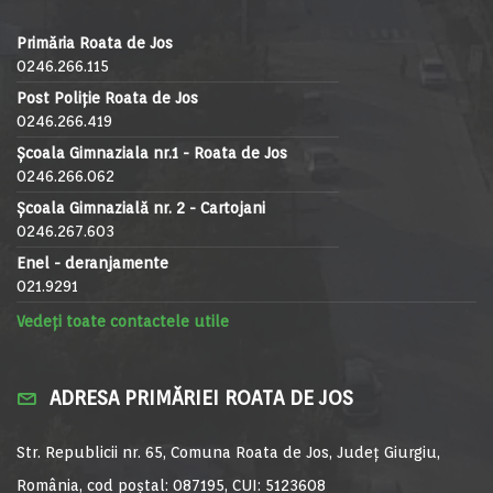
Primăria Roata de Jos
0246.266.115
Post Poliție Roata de Jos
0246.266.419
Școala Gimnaziala nr.1 - Roata de Jos
0246.266.062
Școala Gimnazială nr. 2 - Cartojani
0246.267.603
Enel - deranjamente
021.9291
Vedeți toate contactele utile
ADRESA PRIMĂRIEI ROATA DE JOS
Str. Republicii nr. 65, Comuna Roata de Jos, Județ Giurgiu,
România, cod poștal: 087195, CUI: 5123608