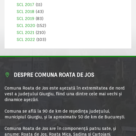
SCL 2017
(11)
SCL 2018
(43)
SCL 2019
(83)
SCL 2020
(152)
SCL 2021
(210)
SCL 2022
(103)
DESPRE COMUNA ROATA DE JOS
Comuna Roata de Jos este aşezată în extremitatea de nord
vest a judeţului Giurgiu, fiind una dintre cele mai vechi şi
dinamice aşezări.
Comuna se află la 90 de km de reşedinţa judeţului,
municipiul Giurgiu, şi la aproximativ 50 de km de Bucureşti.
Comuna Roata de Jos are în componență patru sate, și
anume: Roata de Jos, Roata Mica, Sadina si Cartojani.