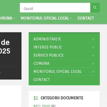
OMUNA
MONITORUL OFICIAL LOCAL
CONTACT
ADMINISTRAȚIE
 de
INTERES PUBLIC
025
SERVICII PUBLICE
COMUNA
,
MONITORUL OFICIAL LOCAL
CONTACT
CATEGORII DOCUMENTE
BECL 2020
(6)