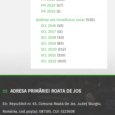
PH 2022
(57)
PH 2025
(1)
Ședințe ale Consiliului Local
(530)
SCL 2016
(10)
SCL 2017
(11)
SCL 2018
(43)
SCL 2019
(83)
SCL 2020
(152)
SCL 2021
(210)
SCL 2022
(103)
ADRESA PRIMĂRIEI ROATA DE JOS
Str. Republicii nr. 65, Comuna Roata de Jos, Județ Giurgiu,
România, cod poștal: 087195, CUI: 5123608