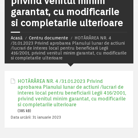
privind venitul minim
garantat, cu modificarile
si completarile ulterioare
Acasă
Centru documente
HOTĂRÂREA NR. 4
/31.01.2023 Privind aprobarea Planului lunar de actiuni
/lucrari de interes local pentru beneficiarii Legii
416/2001, privind venitul minim garantat, cu modificarile
si completarile ulterioare
HOTĂRÂREA NR. 4 /31.01.2023 Privind
aprobarea Planului lunar de actiuni /lucrari de
interes local pentru beneficiarii Legii 416/2001,
privind venitul minim garantat, cu modificarile
si completarile ulterioare
(385 kB)
Data urcării:
31 ianuarie 2023