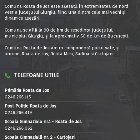
Comuna Roata de Jos este aşezată în extremitatea de nord
vest a judeţului Giurgiu, fiind una dintre cele mai vechi şi
dinamice aşezări.
Comuna se află la 90 de km de reşedinţa judeţului,
municipiul Giurgiu, şi la aproximativ 50 de km de Bucureşti.
Comuna Roata de Jos are în componență patru sate, și
anume: Roata de Jos, Roata Mica, Sadina si Cartojani.
TELEFOANE UTILE
Primăria Roata de Jos
0246.266.115
Post Poliție Roata de Jos
0246.266.419
Școala Gimnaziala nr.1 - Roata de Jos
0246.266.062
Școala Gimnazială nr. 2 - Cartojani