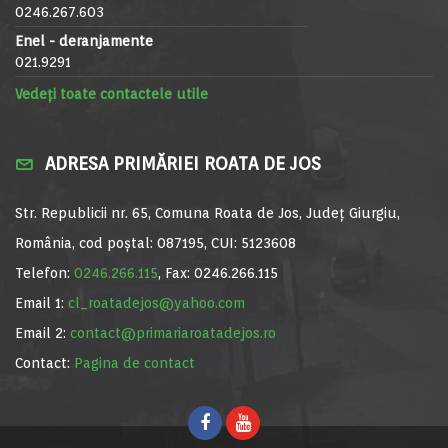
0246.267.603
Enel - deranjamente
021.9291
Vedeți toate contactele utile
ADRESA PRIMĂRIEI ROATA DE JOS
Str. Republicii nr. 65, Comuna Roata de Jos, Județ Giurgiu,
România, cod poștal: 087195, CUI: 5123608
Telefon:
0246.266.115
, Fax: 0246.266.115
Email 1:
cl_roatadejos@yahoo.com
Email 2:
contact@primariaroatadejos.ro
Contact:
Pagina de contact